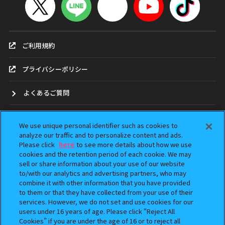
ご利用規約
プライバシーポリシー
よくあるご質問
お問合せ
We use unique personal identifier such as cookies to
analyze our traffic and to personalize content and ads.
ガシャポンどこ？
Please click
here
to see more details about how we use
cookies and the retention period of each cookie. We may
アンケート
sell or share information about your use of our website
to/with our analytics and advertising partners, who may
combine it with other information that you have provided
ウェブアクセシビリティ方針
to them or that they have collected from your use of their
services. However, we do not set and use cookies for our
Do Not Sell or Share My Personal Information
users under 16 years of age. Please click “Reject All
Cookies” if you are under the age of 16 or to reject all