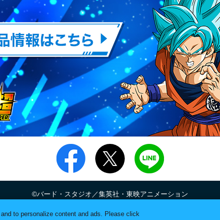
加
加
©バード・スタジオ／集英社・東映アニメーション
PON.JP"に掲載されている全ての画像、文章、データの無断転用、転載を
c and to personalize content and ads. Please click
"ガシャポン"は株式会社バンダイの登録商標です。