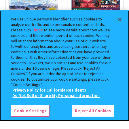
We use unique personal identifier such as cookies to
analyze our traffic and to personalize content and ads.
Please click
here
to see more details about how we use
cookies and the retention period of each cookie. We may
sell or share information about your use of our website
to/with our analytics and advertising partners, who may
まちぼうけ キン肉マン3
機動戦士ガンダム EXVS.（エク
combine it with other information that you have provided
ストリームバーサス） あそーと
to them or that they have collected from your use of their
コレクション
services. However, we do not set and use cookies for our
users under 16 years of age. Please click “Reject All
400
400
Cookies” if you are under the age of 16 or to reject all
オンライン
オンライン
円
円
cookies. To customize your cookie settings, please click
“Cookie Settings”.
予約
予約
Privacy Policy for California Residents
この商品が売っているお店
Do Not Sell or Share My Personal Information
Cookie Settings
Reject All Cookies