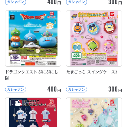
400
300
ガシャポン
ガシャポン
円
円
ドラゴンクエスト ぷにぷにし
たまごっち スイングケース3
隊
400
300
ガシャポン
ガシャポン
円
円