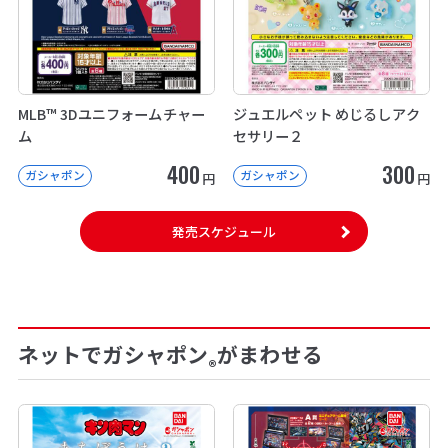
MLB™ 3Dユニフォームチャー
ジュエルペット めじるしアク
ム
セサリー２
400
300
ガシャポン
ガシャポン
円
円
発売スケジュール
ネットでガシャポン
がまわせる
®