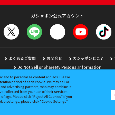
ガシャポン公式アカウント
よくあるご質問
お問合せ
ガシャポンどこ？
Do Not Sell or Share My Personal Information
fic and to personalize content and ads. Please
ention period of each cookie. We may sell or
s and advertising partners, who may combine it
全ての画像、文章、データの無断転用、転載をお断りします。
ve collected from your use of their services.
バンダイの登録商標です。
f age. Please click “Reject All Cookies” if you
okie settings, please click “Cookie Settings”.
コピーライト一覧を表示する