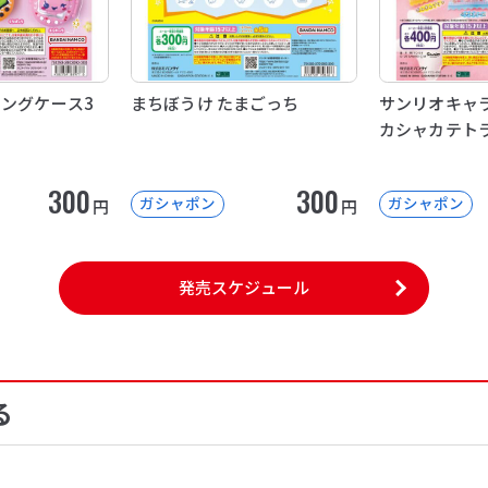
イングケース3
まちぼうけ たまごっち
サンリオキャラ
カシャカテト
300
300
ガシャポン
ガシャポン
円
円
発売スケジュール
る