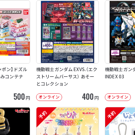
ャポン】ドズル
機動戦士ガンダム EXVS.（エク
機動戦士ガンダム
たみコンテナ
ストリームバーサス） あそー
INDEX 03
とコレクション
500
400
オンライン
オンライン
円
円
予約
予約