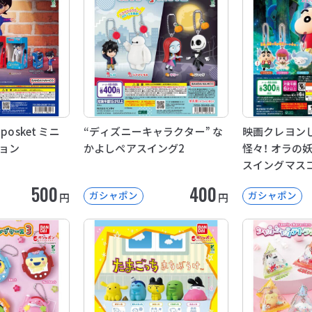
osket ミニ
“ディズニーキャラクター” な
映画クレヨンし
ョン
かよしペアスイング2
怪々！ オラの
スイングマス
500
400
ガシャポン
ガシャポン
円
円