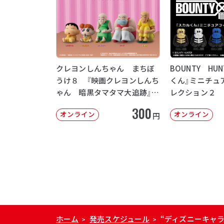
クレヨンしんちゃん まちぼ
BOUNTY HU
うけ８ 『映画クレヨンしんち
くん』ミニチュ
ゃん 暗黒タマタマ大追跡』
レクション２
【2次：2026年12月発送】
300
オンライン
オンライン
円
ホーム
発売スケジュール
“ディズニーキャラクタ
>
>