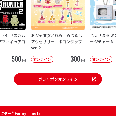
NTER 『スカル
おジャ魔女どれみ めじるし
じょせまる ミ
アフィギュアコ
アクセサリー ポロンタップ
ージチャーム
ver. 2
500
300
オンライン
オンライン
円
円
ガシャポンオンライン
ー” Funny Time！3