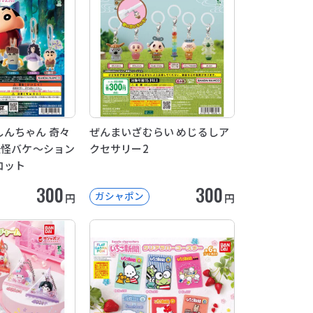
んちゃん 奇々
ぜんまいざむらい めじるしア
妖怪バケ～ション
クセサリー2
コット
300
300
ガシャポン
円
円