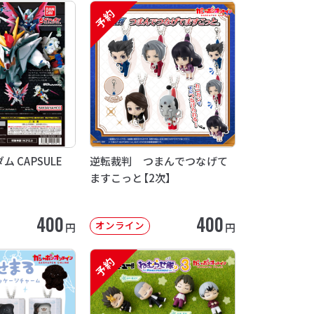
予約
 CAPSULE
逆転裁判 つまんでつなげて
ますこっと【2次】
400
400
オンライン
円
円
予約