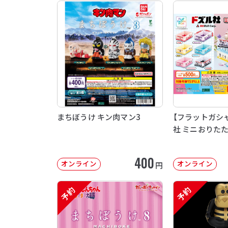
まちぼうけ キン肉マン3
【フラットガシ
社 ミニおりた
400
オンライン
オンライン
円
予約
予約