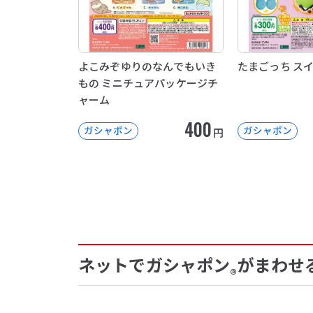
よこみぞゆりのなんでもいき
たまごっち ス
もの ミニチュアパッケージチ
ャーム
400
ガシャポン
ガシャポン
円
ネットでガシャポン
がまわせ
®