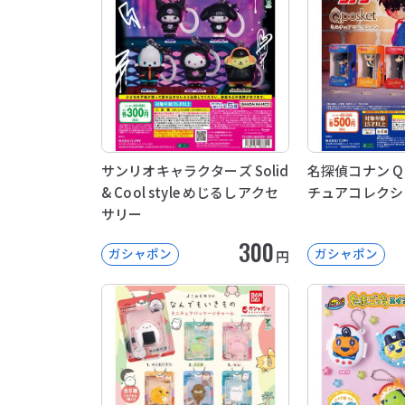
サンリオキャラクターズ Solid
名探偵コナン Q p
& Cool style めじるしアクセ
チュアコレクシ
サリー
300
ガシャポン
ガシャポン
円