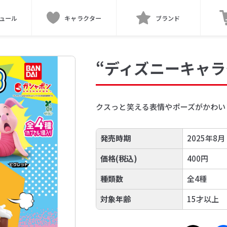
ュール
キャラクター
ブランド
“ディズニーキャラクタ
クスっと笑える表情やポーズがかわいい「F
発売時期
2025年8月
価格(税込)
400円
種類数
全4種
対象年齢
15才以上