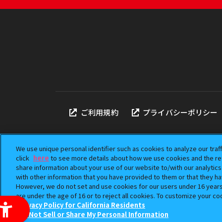
ご利用規約
プライバシーポリシー
We use unique personal identifier such as cookies to analyze our traf
click
here
to see more details about how we use cookies and the ret
share information about your use of our website to/with our analytic
本サイトに掲載されている
with other information that you have provided to them or that they ha
「ガシャポン」は株式会社
However, we do not set and use cookies for our users under 16 years o
©BANDAI
are under the age of 16 or to reject all cookies. To customize your co
Privacy Policy for California Residents
Do Not Sell or Share My Personal Information