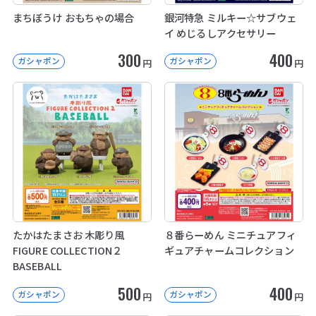
まちぼうけ おもちゃの場合
銀河特急 ミルキー☆サブウェ
イ めじるしアクセサリー
300
400
ガシャポン
ガシャポン
円
円
たかはたまさお 木彫り風
８番らーめん ミニチュアフィ
FIGURE COLLECTION２
ギュアチャームコレクション
BASEBALL
500
400
ガシャポン
ガシャポン
円
円