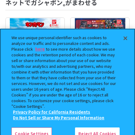
ネットでガシャポン
がまわせる
®
We use unique personal identifier such as cookies to
analyze our traffic and to personalize content and ads.
Please click
here
to see more details about how we use
cookies and the retention period of each cookie. We may
sell or share information about your use of our website
to/with our analytics and advertising partners, who may
combine it with other information that you have provided
to them or that they have collected from your use of their
まちぼうけ キン肉マン3
機動戦士ガンダム EXVS.（エク
services. However, we do not set and use cookies for our
users under 16 years of age. Please click “Reject All
ストリームバーサス） あそーと
Cookies” if you are under the age of 16 or to reject all
コレクション
cookies. To customize your cookie settings, please click
400
400
“Cookie Settings”.
オンライン
オンライン
円
円
Privacy Policy for California Residents
この商品が売っているお店
Do Not Sell or Share My Personal Information
予約
Cookie Settings
Reject All Cookies