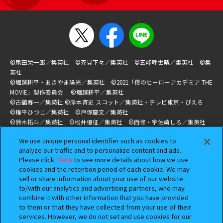
©尾田栄一郎／集英社 ©芥見下々／集英社 ©五峠呼世晴／集英社 ©集
英社
©堀越耕平・あきやま陽光／集英社 ©2021「僕のヒーローアカデミア THE
MOVIE」製作委員会 ©堀越耕平／集英社
©古舘春一／集英社 ©岸本斉史 スコット／集英社・テレビ東京・ぴえろ
©権平ひつじ／集英社 ©戸塚慶文／集英社
©鈴木拓斗／集英社 ©松井優征／集英社 ©西修・宇佐崎しろ／集英社
©バード・スタジオ／集英社・東映アニメーション ©バード・スタジオ／
We use unique personal identifier such as cookies to
集英社
analyze our traffic and to personalize content and ads.
©久保帯人／集英社 ©空知英秋／集英社 ©末永裕樹・馬上鷹将／集英
Please click
here
to see more details about how we use
社 ©藤巻忠俊／集英社 ©川江康太／集英社
cookies and the retention period of each cookie. We may
sell or share information about your use of our website
“GASHAPON.JP”に掲載されている全ての画像、文章、データの無断転用、
to/with our analytics and advertising partners, who may
転載をお断りします。
combine it with other information that you have provided
“ガシャポン”は株式会社バンダイの登録商標です。
to them or that they have collected from your use of their
services. However, we do not set and use cookies for our