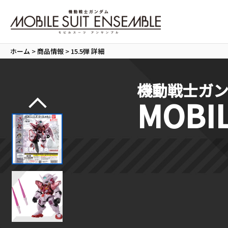
ホーム
>
商品情報
>
15.5弾 詳細
機動戦士ガ
MOBIL