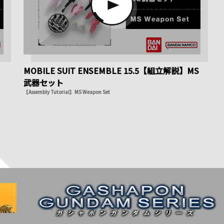
MOBILE SUIT ENSEMBLE 15.5【組立解説】MS
武器セット
【Assembly Tutorial】MS Weapon Set