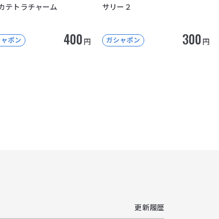
カテトラチャーム
サリー２
400
300
シャポン
ガシャポン
円
円
更新履歴