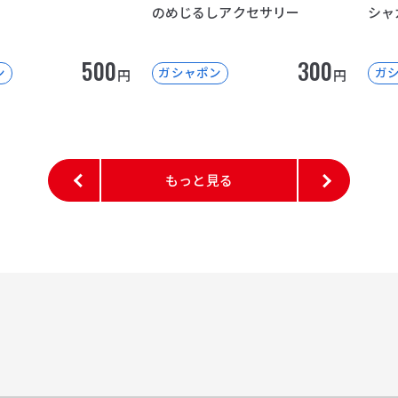
のめじるしアクセサリー
シャ
500
300
ン
ガシャポン
ガ
円
円
もっと見る