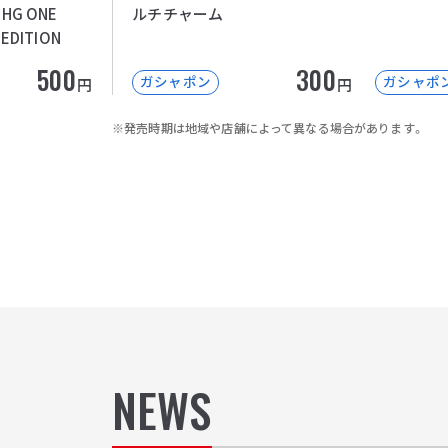
G ONE
ルチチャーム
 EDITION
500
300
ガシャポン
ガシャポ
円
円
※発売時期は地域や店舗によって異なる場合があります。
NEWS