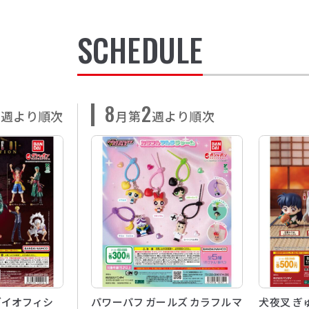
SCHEDULE
8
2
週より順次
月第
週より順次
ダイオフィシ
パワーパフ ガールズ カラフルマ
犬夜叉 ぎ