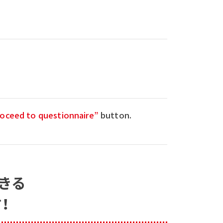
oceed to questionnaire”
button.
きる
！