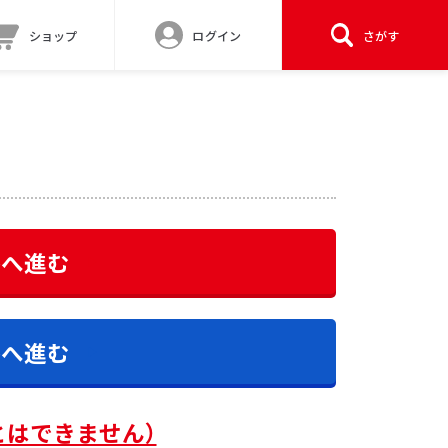
ショップ
ログイン
さがす
答へ進む
答へ進む
とはできません）