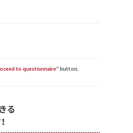
oceed to questionnaire”
button.
きる
！