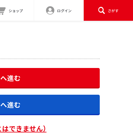
ショップ
ログイン
さがす
答へ進む
答へ進む
とはできません）