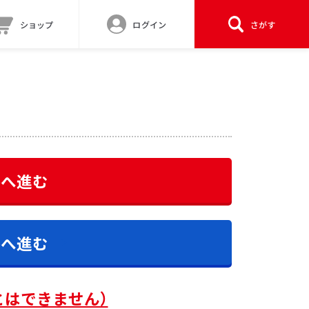
ショップ
ログイン
さがす
答へ進む
答へ進む
とはできません）