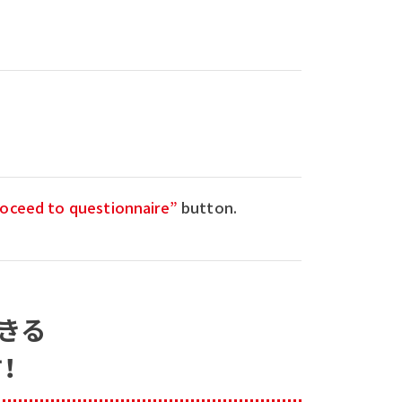
oceed to questionnaire”
button.
きる
！