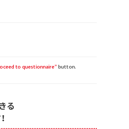
oceed to questionnaire”
button.
きる
！