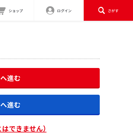
ショップ
ログイン
さがす
答へ進む
答へ進む
とはできません）