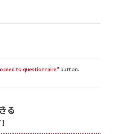
oceed to questionnaire”
button.
きる
！