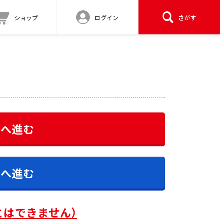
ショップ
ログイン
さがす
答へ進む
答へ進む
とはできません）