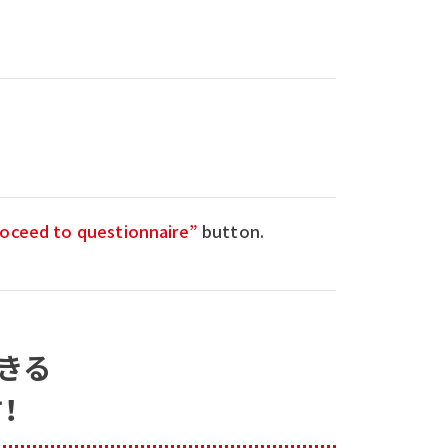
oceed to questionnaire”
button.
きる
！