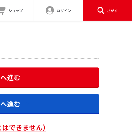
ショップ
ログイン
さがす
答へ進む
答へ進む
とはできません）