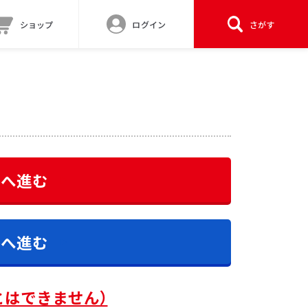
ショップ
ログイン
さがす
答へ進む
答へ進む
とはできません）