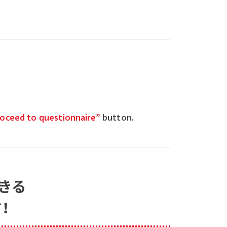
oceed to questionnaire”
button.
きる
！