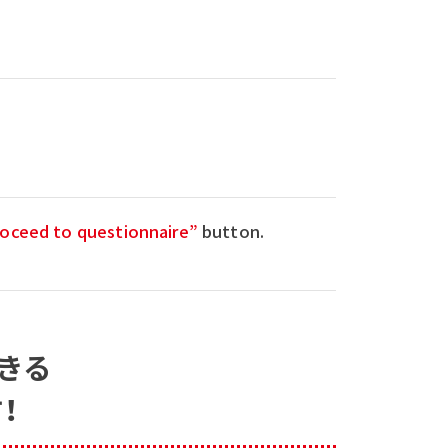
oceed to questionnaire”
button.
きる
！