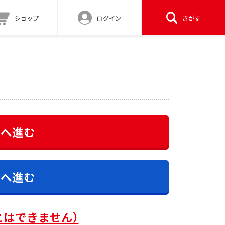
ショップ
ログイン
さがす
答へ進む
答へ進む
とはできません）