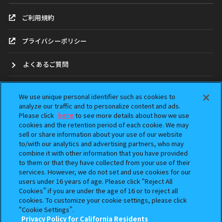
ご利用規約
プライバシーポリシー
よくあるご質問
お問合せ
We use unique personal identifier such as cookies to
analyze our traffic and to personalize content and ads.
ガシャポンどこ？
Please click
here
to see more details about how we use
cookies and the retention period of each cookie. We may
アンケート
sell or share information about your use of our website
to/with our analytics and advertising partners, who may
combine it with other information that you have provided
ウェブアクセシビリティ方針
to them or that they have collected from your use of their
services. However, we do not set and use cookies for our
Do Not Sell or Share My Personal Information
users under 16 years of age. Please click “Reject All
Cookies” if you are under the age of 16 or to reject all
cookies. To customize your cookie settings, please click
“Cookie Settings”.
Privacy Policy for California Residents