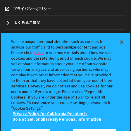
プライバシーポリシー
よくあるご質問
お問合せ
We use unique personal identifier such as cookies to
analyze our traffic and to personalize content and ads.
ガシャポンどこ？
Please click
here
to see more details about how we use
cookies and the retention period of each cookie. We may
sell or share information about your use of our website
アンケート
to/with our analytics and advertising partners, who may
combine it with other information that you have provided
ウェブアクセシビリティ方針
to them or that they have collected from your use of their
services. However, we do not set and use cookies for our
Do Not Sell or Share My Personal Information
users under 16 years of age. Please click “Reject All
Cookies” if you are under the age of 16 or to reject all
cookies. To customize your cookie settings, please click
“Cookie Settings”.
Privacy Policy for California Residents
Do Not Sell or Share My Personal Information
本サイトに掲載されている全ての画像、文章、データの無断転用、転載をお断りします。
「ガシャポン」は株式会社バンダイの登録商標です。
©BANDAI