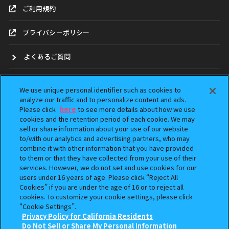
ご利用規約
プライバシーポリシー
よくあるご質問
お問合せ
We use unique personal identifier such as cookies to
analyze our traffic and to personalize content and ads.
ガシャポンどこ？
Please click
here
to see more details about how we use
cookies and the retention period of each cookie. We may
アンケート
sell or share information about your use of our website
to/with our analytics and advertising partners, who may
combine it with other information that you have provided
ウェブアクセシビリティ方針
to them or that they have collected from your use of their
services. However, we do not set and use cookies for our
Do Not Sell or Share My Personal Information
users under 16 years of age. Please click “Reject All
Cookies” if you are under the age of 16 or to reject all
cookies. To customize your cookie settings, please click
“Cookie Settings”.
Privacy Policy for California Residents
Do Not Sell or Share My Personal Information
本サイトに掲載されている全ての画像、文章、データの無断転用、転載をお断りします。