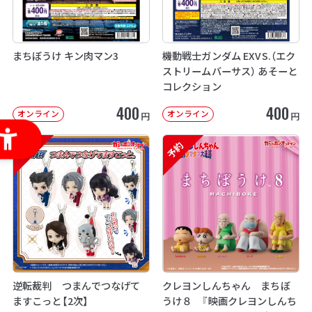
まちぼうけ キン肉マン3
機動戦士ガンダム EXVS.（エク
ストリームバーサス） あそーと
コレクション
400
400
オンライン
オンライン
円
円
予約
予約
逆転裁判 つまんでつなげて
クレヨンしんちゃん まちぼ
ますこっと【2次】
うけ８ 『映画クレヨンしんち