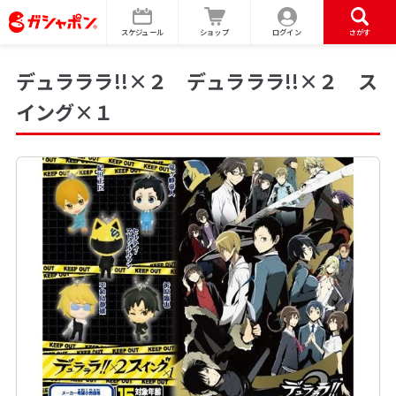
スケジュール
ショップ
ログイン
さがす
デュラララ!!×２ デュラララ!!×２ ス
イング×１