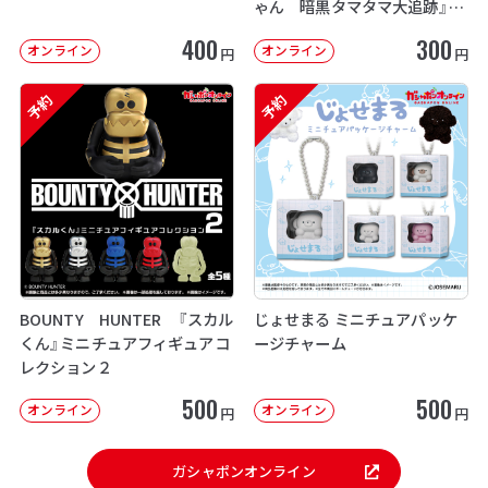
ゃん 暗黒タマタマ大追跡』【2
次：2026年12月発送】
400
300
オンライン
オンライン
円
円
予約
予約
BOUNTY HUNTER 『スカル
じょせまる ミニチュアパッケ
くん』ミニチュアフィギュアコ
ージチャーム
レクション２
500
500
オンライン
オンライン
円
円
ガシャポンオンライン