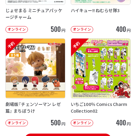
じょせまる ミニチュアパッケ
ハイキュー!! ねむらせ隊3
ージチャーム
500
400
オンライン
オンライン
円
円
予約
予約
劇場版『チェンソーマン レゼ
いちご100％ Comics Charm
篇』 まちぼうけ
Collection02
500
400
オンライン
オンライン
円
円