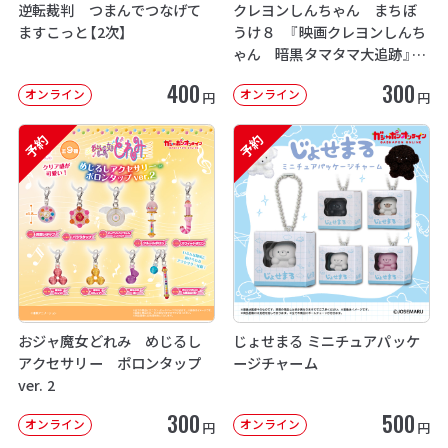
逆転裁判 つまんでつなげて
クレヨンしんちゃん まちぼ
ますこっと【2次】
うけ８ 『映画クレヨンしんち
ゃん 暗黒タマタマ大追跡』【2
次：2026年12月発送】
400
300
オンライン
オンライン
円
円
予約
予約
おジャ魔女どれみ めじるし
じょせまる ミニチュアパッケ
アクセサリー ポロンタップ
ージチャーム
ver. 2
300
500
オンライン
オンライン
円
円