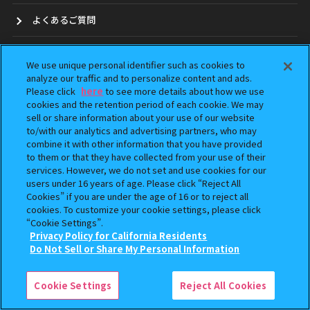
よくあるご質問
お問合せ
We use unique personal identifier such as cookies to
analyze our traffic and to personalize content and ads.
ガシャポンどこ？
Please click
here
to see more details about how we use
cookies and the retention period of each cookie. We may
アンケート
sell or share information about your use of our website
to/with our analytics and advertising partners, who may
combine it with other information that you have provided
ウェブアクセシビリティ方針
to them or that they have collected from your use of their
services. However, we do not set and use cookies for our
Do Not Sell or Share My Personal Information
users under 16 years of age. Please click “Reject All
Cookies” if you are under the age of 16 or to reject all
cookies. To customize your cookie settings, please click
“Cookie Settings”.
Privacy Policy for California Residents
Do Not Sell or Share My Personal Information
本サイトに掲載されている全ての画像、文章、データの無断転用、転載をお断りします。
「ガシャポン」は株式会社バンダイの登録商標です。
©BANDAI
Cookie Settings
Reject All Cookies
コピーライト一覧を表示する