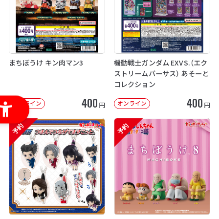
まちぼうけ キン肉マン3
機動戦士ガンダム EXVS.（エク
ストリームバーサス） あそーと
コレクション
400
400
オンライン
オンライン
円
円
予約
予約