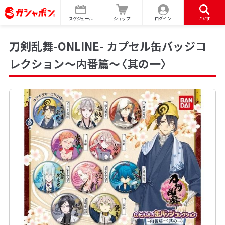
スケジュール
ショップ
ログイン
さがす
刀剣乱舞-ONLINE- カプセル缶バッジコ
レクション～内番篇～〈其の一〉