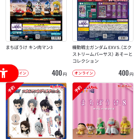
まちぼうけ キン肉マン3
機動戦士ガンダム EXVS.（エク
ストリームバーサス） あそーと
コレクション
400
400
オンライン
オンライン
円
円
予約
予約