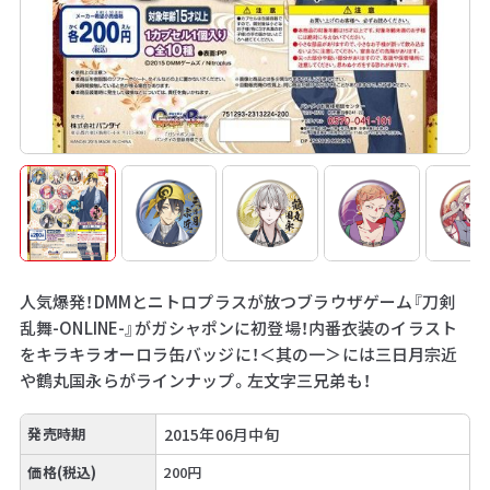
人気爆発！DMMとニトロプラスが放つブラウザゲーム『刀剣
乱舞-ONLINE-』がガシャポンに初登場！内番衣装のイラスト
をキラキラオーロラ缶バッジに！＜其の一＞には三日月宗近
や鶴丸国永らがラインナップ。左文字三兄弟も！
発売時期
2015年06月中旬
価格(税込)
200円