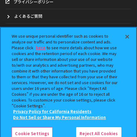
プライバシーポリシー
よくあるご質問
お問合せ
We use unique personal identifier such as cookies to
analyze our traffic and to personalize content and ads.
ガシャポンどこ？
Please click
here
to see more details about how we use
cookies and the retention period of each cookie. We may
アンケート
sell or share information about your use of our website
to/with our analytics and advertising partners, who may
combine it with other information that you have provided
ウェブアクセシビリティ方針
to them or that they have collected from your use of their
services. However, we do not set and use cookies for our
Do Not Sell or Share My Personal Information
users under 16 years of age. Please click “Reject All
Cookies” if you are under the age of 16 or to reject all
cookies. To customize your cookie settings, please click
“Cookie Settings”.
Privacy Policy for California Residents
Do Not Sell or Share My Personal Information
本サイトに掲載されている全ての画像、文章、データの無断転用、転載をお断りします。
「ガシャポン」は株式会社バンダイの登録商標です。
©BANDAI
Cookie Settings
Reject All Cookies