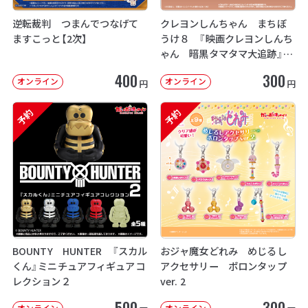
逆転裁判 つまんでつなげて
クレヨンしんちゃん まちぼ
ますこっと【2次】
うけ８ 『映画クレヨンしんち
ゃん 暗黒タマタマ大追跡』【2
次：2026年12月発送】
400
300
オンライン
オンライン
円
円
予約
予約
BOUNTY HUNTER 『スカル
おジャ魔女どれみ めじるし
くん』ミニチュアフィギュアコ
アクセサリー ポロンタップ
レクション２
ver. 2
500
300
オンライン
オンライン