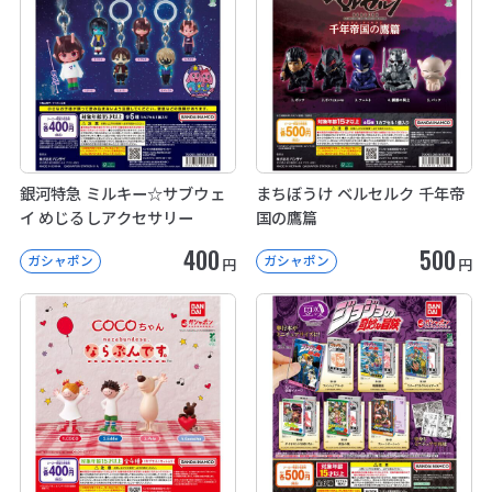
銀河特急 ミルキー☆サブウェ
まちぼうけ ベルセルク 千年帝
イ めじるしアクセサリー
国の鷹篇
400
500
ガシャポン
ガシャポン
円
円