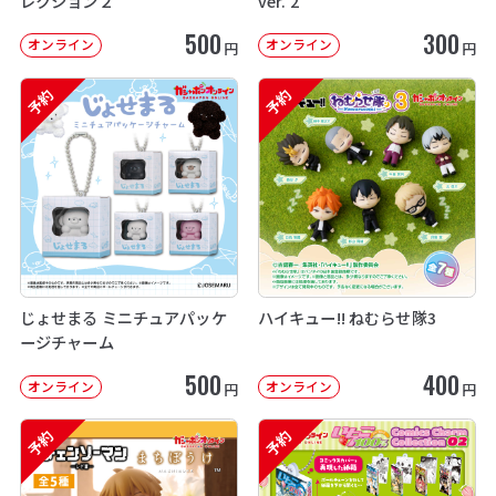
レクション２
ver. 2
500
300
オンライン
オンライン
円
円
予約
予約
じょせまる ミニチュアパッケ
ハイキュー!! ねむらせ隊3
ージチャーム
500
400
オンライン
オンライン
円
円
予約
予約