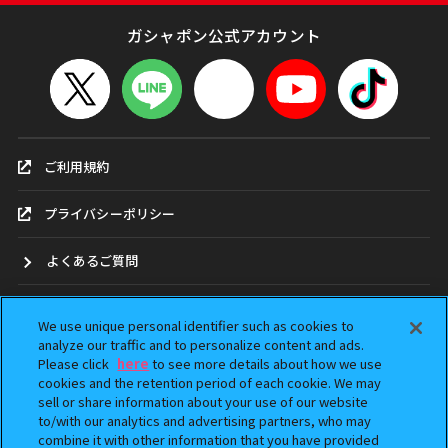
ガシャポン公式アカウント
ご利用規約
プライバシーポリシー
よくあるご質問
お問合せ
We use unique personal identifier such as cookies to
analyze our traffic and to personalize content and ads.
ガシャポンどこ？
Please click
here
to see more details about how we use
cookies and the retention period of each cookie. We may
sell or share information about your use of our website
アンケート
to/with our analytics and advertising partners, who may
combine it with other information that you have provided