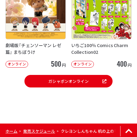
劇場版『チェンソーマン レゼ
いちご100％ Comics Charm
篇』 まちぼうけ
Collection02
500
400
オンライン
オンライン
円
円
ガシャポンオンライン
ホーム
発売スケジュール
クレヨンしんちゃん 机の上の「クレヨンし
>
>