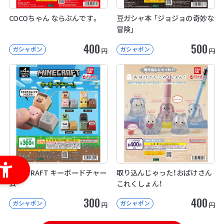
COCOちゃん ならぶんです。
豆ガシャ本 「ジョジョの奇妙な
冒険」
400
500
ガシャポン
ガシャポン
円
円
MINECRAFT キーボードチャー
取り込んじゃった！おばけさん
ム
これくしょん！
300
400
ガシャポン
ガシャポン
円
円