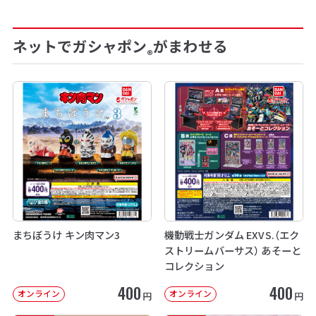
ネットでガシャポン
がまわせる
®
まちぼうけ キン肉マン3
機動戦士ガンダム EXVS.（エク
ストリームバーサス） あそーと
コレクション
400
400
オンライン
オンライン
円
円