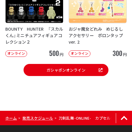
BOUNTY HUNTER 『スカル
おジャ魔女どれみ めじるし
くん』ミニチュアフィギュアコ
アクセサリー ポロンタップ
レクション２
ver. 2
500
300
オンライン
オンライン
円
円
ガシャポンオンライン
ホーム
発売スケジュール
刀剣乱舞-ONLINE- カプセル缶バッジ
>
>