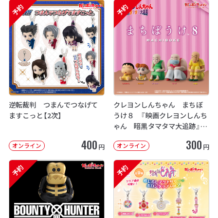
予約
予約
逆転裁判 つまんでつなげて
クレヨンしんちゃん まちぼ
ますこっと【2次】
うけ８ 『映画クレヨンしんち
ゃん 暗黒タマタマ大追跡』【2
次：2026年12月発送】
400
300
オンライン
オンライン
円
円
予約
予約