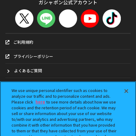
ガシャポン公式アカウント
ご利用規約
プライバシーポリシー
よくあるご質問
お問合せ
We use unique personal identifier such as cookies to
analyze our traffic and to personalize content and ads.
ガシャポンどこ？
Please click
here
to see more details about how we use
cookies and the retention period of each cookie. We may
sell or share information about your use of our website
アンケート
to/with our analytics and advertising partners, who may
combine it with other information that you have provided
ウェブアクセシビリティ方針
to them or that they have collected from your use of their