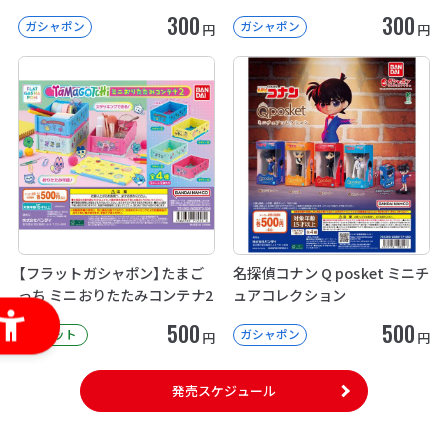
300
300
ガシャポン
ガシャポン
円
円
【フラットガシャポン】たまご
名探偵コナン Q posket ミニチ
っち ミニおりたたみコンテナ2
ュアコレクション
500
500
フラット
ガシャポン
円
円
発売スケジュール