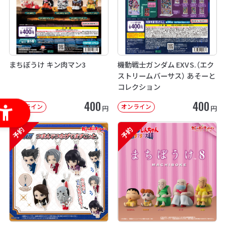
まちぼうけ キン肉マン3
機動戦士ガンダム EXVS.（エク
ストリームバーサス） あそーと
コレクション
400
400
オンライン
オンライン
円
円
予約
予約