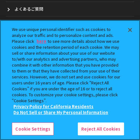
よくあるご質問
お問合せ
We use unique personal identifier such as cookies to
analyze our traffic and to personalize content and ads.
ガシャポンどこ？
Please click
here
to see more details about how we use
cookies and the retention period of each cookie. We may
アンケート
sell or share information about your use of our website
to/with our analytics and advertising partners, who may
combine it with other information that you have provided
ウェブアクセシビリティ方針
to them or that they have collected from your use of their
services. However, we do not set and use cookies for our
Do Not Sell or Share My Personal Information
users under 16 years of age. Please click “Reject All
Cookies” if you are under the age of 16 or to reject all
cookies. To customize your cookie settings, please click
“Cookie Settings”.
Privacy Policy for California Residents
Do Not Sell or Share My Personal Information
本サイトに掲載されている全ての画像、文章、データの無断転用、転載をお断りします。
「ガシャポン」は株式会社バンダイの登録商標です。
©BANDAI
Cookie Settings
Reject All Cookies
コピーライト一覧を表示する