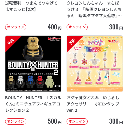
逆転裁判 つまんでつなげて
クレヨンしんちゃん まちぼ
ますこっと【2次】
うけ８ 『映画クレヨンしんち
ゃん 暗黒タマタマ大追跡』【2
次：2026年12月発送】
400
300
オンライン
オンライン
円
円
予約
予約
BOUNTY HUNTER 『スカル
おジャ魔女どれみ めじるし
くん』ミニチュアフィギュアコ
アクセサリー ポロンタップ
レクション２
ver. 2
500
300
オンライン
オンライン
円
円