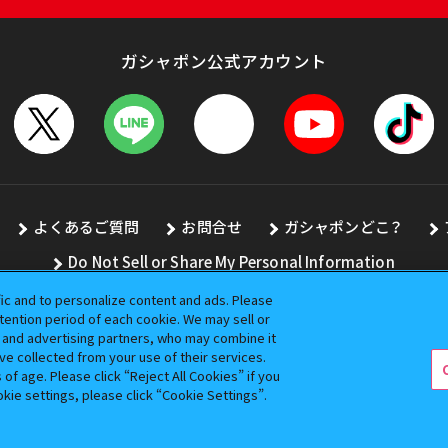
ガシャポン公式アカウント
よくあるご質問
お問合せ
ガシャポンどこ？
Do Not Sell or Share My Personal Information
fic and to personalize content and ads. Please
ention period of each cookie. We may sell or
s and advertising partners, who may combine it
全ての画像、文章、データの無断転用、転載をお断りします。
ve collected from your use of their services.
バンダイの登録商標です。
f age. Please click “Reject All Cookies” if you
okie settings, please click “Cookie Settings”.
コピーライト一覧を表示する