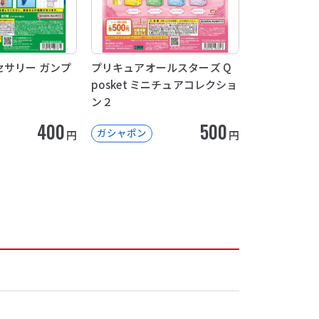
サリー ガンプ
プリキュアオールスターズ Q
posket ミニチュアコレクショ
ン２
400
500
ガシャポン
円
円