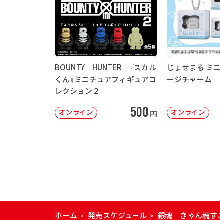
BOUNTY HUNTER 『スカル
じょせまる ミ
くん』ミニチュアフィギュアコ
ージチャーム
レクション２
500
オンライン
オンライン
円
ホーム
発売スケジュール
銀魂 きゃん魂す
>
>