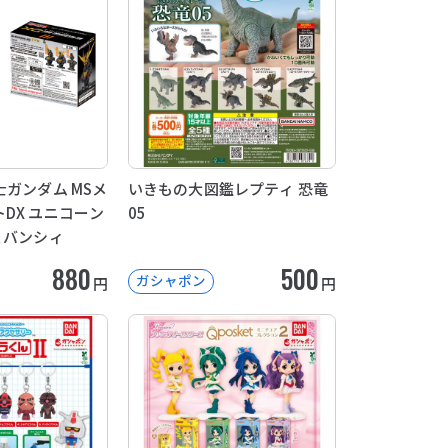
士ガンダム MSメ
いきもの大図鑑レプティ 恐竜
DX ユニコーン
05
 バンシィ
880
500
ガシャポン
円
円