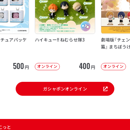
ニチュアパッケ
ハイキュー!! ねむらせ隊3
劇場版『チェン
篇』 まちぼう
500
400
オンライン
オンライン
円
円
ガシャポンオンライン
こっと