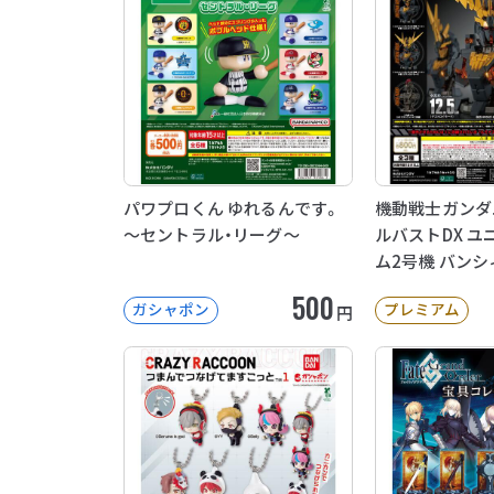
パワプロくん ゆれるんです。
機動戦士ガンダ
～セントラル・リーグ～
ルバストDX 
ム2号機 バンシ
500
ガシャポン
プレミアム
円