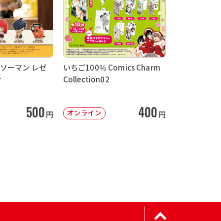
ソーマン レゼ
いちご100％ Comics Charm
け
Collection02
500
400
オンライン
円
円