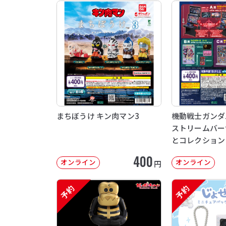
まちぼうけ キン肉マン3
機動戦士ガンダム 
ストリームバー
とコレクション
400
オンライン
オンライン
円
予約
予約