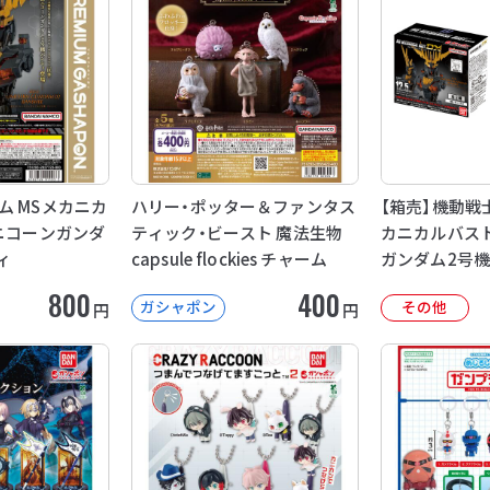
ム MSメカニカ
ハリー・ポッター＆ファンタス
【箱売】機動戦
ユニコーンガンダ
ティック・ビースト 魔法生物
カニカルバスト
ィ
capsule flockies チャーム
ガンダム2号機
800
400
ガシャポン
その他
円
円