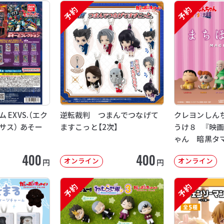
予約
予約
EXVS.（エク
逆転裁判 つまんでつなげて
クレヨンしん
サス） あそー
ますこっと【2次】
うけ８ 『映
ゃん 暗黒タ
【2次：2026年
400
400
オンライン
オンライン
円
円
予約
予約