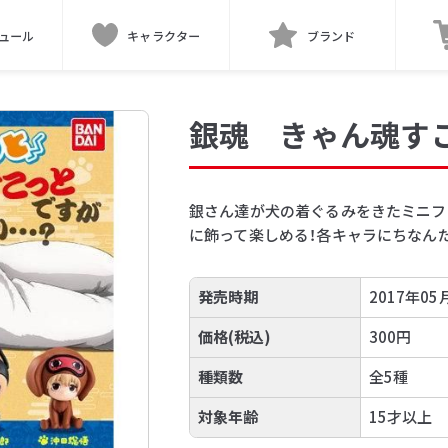
ュール
キャラクター
ブランド
銀魂 きゃん魂す
銀さん達が犬の着ぐるみをきたミニフ
に飾って楽しめる！各キャラにちなん
発売時期
2017年0
価格(税込)
300円
種類数
全5種
対象年齢
15才以上