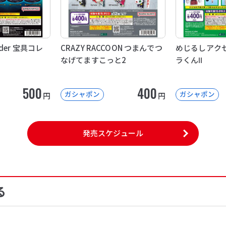
Order 宝具コレ
CRAZY RACCOON つまんでつ
めじるしアクセ
なげてますこっと2
ラくんⅡ
500
400
ガシャポン
ガシャポン
円
円
発売スケジュール
る