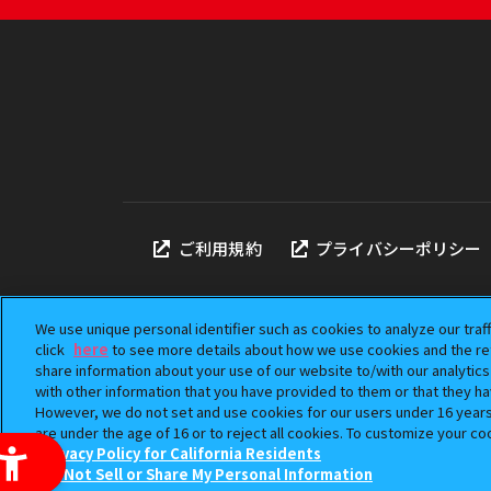
ご利用規約
プライバシーポリシー
We use unique personal identifier such as cookies to analyze our traf
click
here
to see more details about how we use cookies and the ret
share information about your use of our website to/with our analytic
本サイトに掲載されている
with other information that you have provided to them or that they ha
「ガシャポン」は株式会社
However, we do not set and use cookies for our users under 16 years o
©BANDAI
are under the age of 16 or to reject all cookies. To customize your co
Privacy Policy for California Residents
Do Not Sell or Share My Personal Information