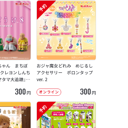
予約
ちゃん まちぼ
おジャ魔女どれみ めじるし
画クレヨンしんち
アクセサリー ポロンタップ
マタマ大追跡』
ver. 2
12月発送】
300
300
オンライン
円
円
予約