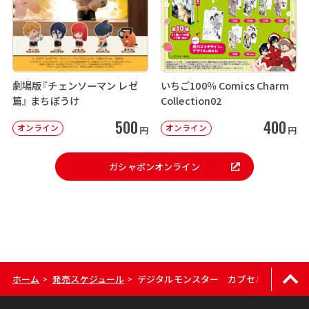
劇場版『チェンソーマン レゼ
いちご100％ Comics Charm
篇』 まちぼうけ
Collection02
500
400
オンライン
オンライン
円
円
ガシャポンオンライン
ホーム
発売スケジュール
デジタルモンスター カプセルマスコットコレク
>
>