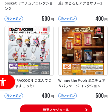
posket ミニチュアコレクショ
篇』 めじるしアクセサリー1
ン２
500
400
ガシャポン
ガシャポン
円
円
CRAZY RACCOON つまんでつ
Winnie the Pooh ミニチュア
なげてますこっと1
＆パッケージコレクション
400
500
ガシャポン
ガシャポン
円
円
発売スケジュール