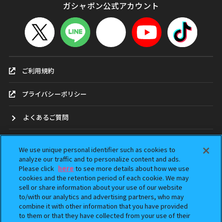
ガシャポン公式アカウント
ご利用規約
プライバシーポリシー
よくあるご質問
お問合せ
We use unique personal identifier such as cookies to
analyze our traffic and to personalize content and ads.
ガシャポンどこ？
Please click
here
to see more details about how we use
cookies and the retention period of each cookie. We may
sell or share information about your use of our website
アンケート
to/with our analytics and advertising partners, who may
combine it with other information that you have provided
ウェブアクセシビリティ方針
to them or that they have collected from your use of their