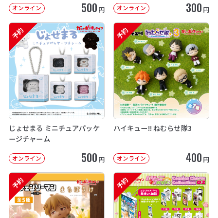
500
300
オンライン
オンライン
円
円
予約
予約
じょせまる ミニチュアパッケ
ハイキュー!! ねむらせ隊3
ージチャーム
500
400
オンライン
オンライン
円
円
予約
予約