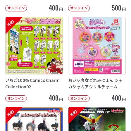
400
500
オンライン
オンライン
円
円
予約
いちご100％ Comics Charm
おジャ魔女どれみにょん シャ
Collection02
カシャカアクリルチャーム
400
400
オンライン
オンライン
円
円
予約
予約