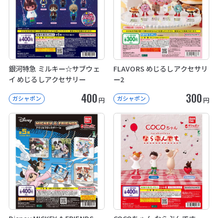
銀河特急 ミルキー☆サブウェ
FLAVORS めじるしアクセサリ
イ めじるしアクセサリー
ー2
400
300
ガシャポン
ガシャポン
円
円