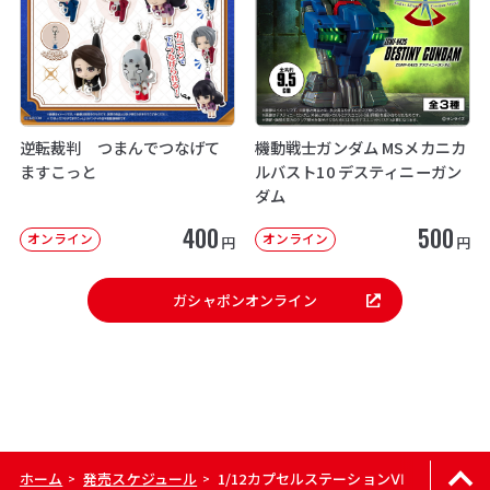
逆転裁判 つまんでつなげて
機動戦士ガンダム MSメカニカ
ますこっと
ルバスト10 デスティニーガン
ダム
400
500
オンライン
オンライン
円
円
ガシャポンオンライン
ホーム
発売スケジュール
1/12カプセルステーションⅥ
>
>