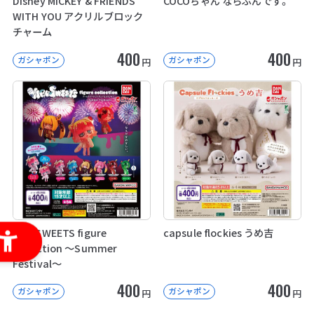
Disney MICKEY & FRIENDS
COCOちゃん ならぶんです。
WITH YOU アクリルブロック
チャーム
400
400
ガシャポン
ガシャポン
円
円
VIRUSWEETS figure
capsule flockies うめ吉
collection ～Summer
Festival～
400
400
ガシャポン
ガシャポン
円
円