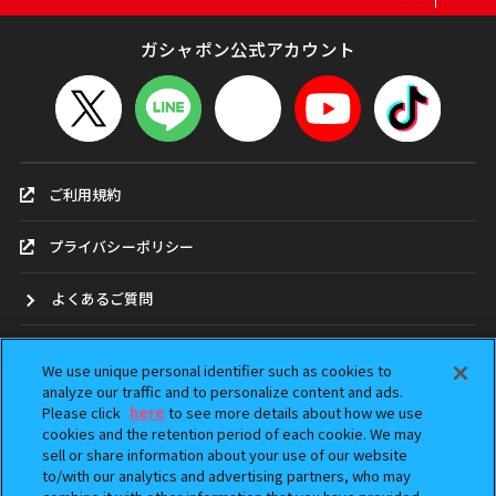
ガシャポン公式アカウント
ご利用規約
プライバシーポリシー
よくあるご質問
お問合せ
We use unique personal identifier such as cookies to
analyze our traffic and to personalize content and ads.
ガシャポンどこ？
Please click
here
to see more details about how we use
cookies and the retention period of each cookie. We may
sell or share information about your use of our website
アンケート
to/with our analytics and advertising partners, who may