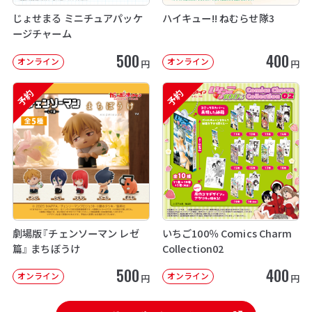
じょせまる ミニチュアパッケ
ハイキュー!! ねむらせ隊3
ージチャーム
500
400
オンライン
オンライン
円
円
予約
予約
劇場版『チェンソーマン レゼ
いちご100％ Comics Charm
篇』 まちぼうけ
Collection02
500
400
オンライン
オンライン
円
円