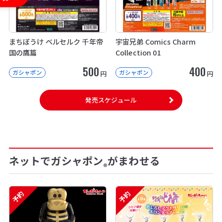
まちぼうけ ベルセルク 千年帝
宇宙兄弟 Comics Charm
国の鷹篇
Collection 01
500
400
ガシャポン
ガシャポン
円
円
発売スケジュール
ネットでガシャポン
がまわせる
®
予約
予約