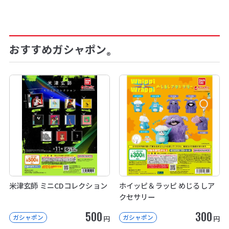
おすすめガシャポン
®
米津玄師 ミニCDコレクション
ホイッピ＆ラッピ めじるしア
クセサリー
500
300
ガシャポン
ガシャポン
円
円