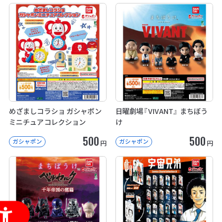
めざましコラショ ガシャポン
日曜劇場『VIVANT』 まちぼう
ミニチュアコレクション
け
500
500
ガシャポン
ガシャポン
円
円