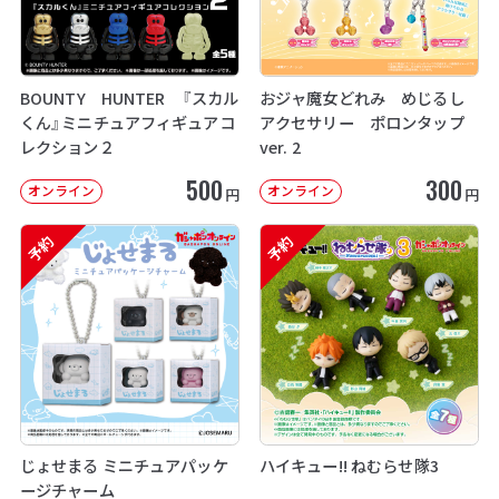
BOUNTY HUNTER 『スカル
おジャ魔女どれみ めじるし
くん』ミニチュアフィギュアコ
アクセサリー ポロンタップ
レクション２
ver. 2
500
300
オンライン
オンライン
円
円
予約
予約
じょせまる ミニチュアパッケ
ハイキュー!! ねむらせ隊3
ージチャーム