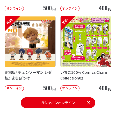
500
400
オンライン
オンライン
円
円
予約
予約
劇場版『チェンソーマン レゼ
いちご100％ Comics Charm
篇』 まちぼうけ
Collection02
500
400
オンライン
オンライン
円
円
ガシャポンオンライン