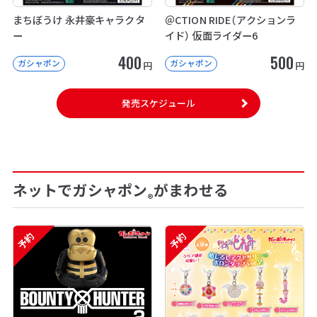
まちぼうけ 永井豪キャラクタ
＠CTION RIDE（アクションラ
ー
イド） 仮面ライダー6
400
500
ガシャポン
ガシャポン
円
円
発売スケジュール
ネットでガシャポン
がまわせる
®
予約
予約