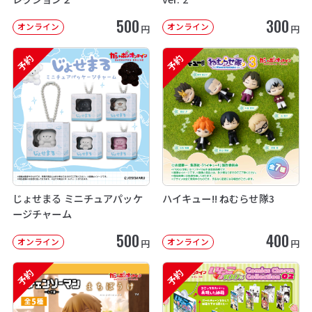
500
300
オンライン
オンライン
円
円
予約
予約
じょせまる ミニチュアパッケ
ハイキュー!! ねむらせ隊3
ージチャーム
500
400
オンライン
オンライン
円
円
予約
予約