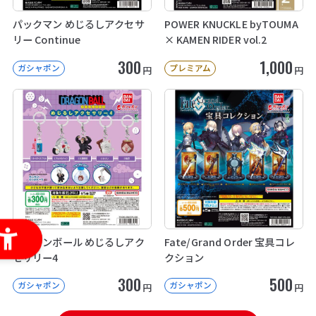
パックマン めじるしアクセサ
POWER KNUCKLE byTOUMA
リー Continue
× KAMEN RIDER vol.2
300
1,000
ガシャポン
プレミアム
円
円
ドラゴンボール めじるしアク
Fate/Grand Order 宝具コレ
セサリー4
クション
300
500
ガシャポン
ガシャポン
円
円