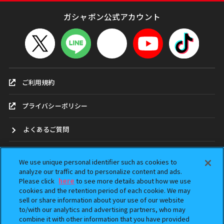
ガシャポン公式アカウント
ご利用規約
プライバシーポリシー
よくあるご質問
お問合せ
We use unique personal identifier such as cookies to
analyze our traffic and to personalize content and ads.
ガシャポンどこ？
Please click
here
to see more details about how we use
cookies and the retention period of each cookie. We may
sell or share information about your use of our website
アンケート
to/with our analytics and advertising partners, who may
combine it with other information that you have provided
ウェブアクセシビリティ方針