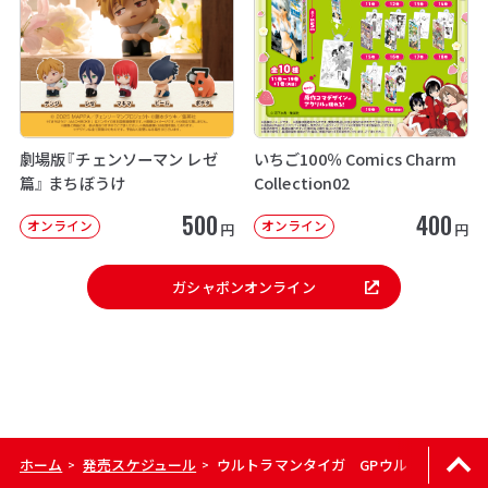
劇場版『チェンソーマン レゼ
いちご100％ Comics Charm
篇』 まちぼうけ
Collection02
500
400
オンライン
オンライン
円
円
ガシャポンオンライン
ホーム
発売スケジュール
ウルトラマンタイガ GPウルトラタイガア
>
>