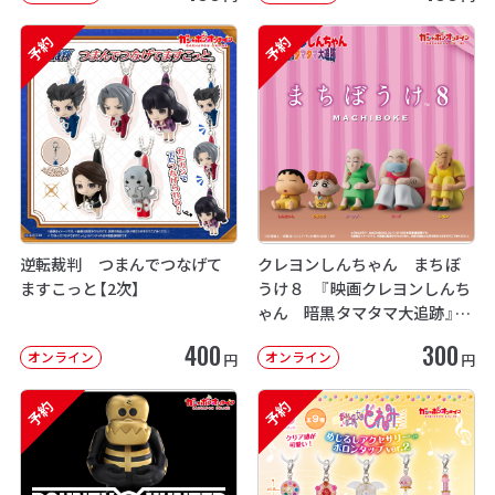
予約
予約
逆転裁判 つまんでつなげて
クレヨンしんちゃん まちぼ
ますこっと【2次】
うけ８ 『映画クレヨンしんち
ゃん 暗黒タマタマ大追跡』【2
次：2026年12月発送】
400
300
オンライン
オンライン
円
円
予約
予約