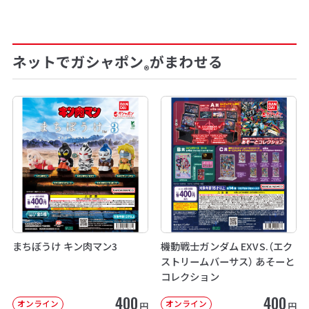
ネットでガシャポン
がまわせる
®
まちぼうけ キン肉マン3
機動戦士ガンダム EXVS.（エク
ストリームバーサス） あそーと
コレクション
400
400
オンライン
オンライン
円
円