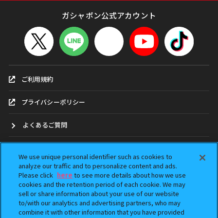
ガシャポン公式アカウント
ご利用規約
プライバシーポリシー
よくあるご質問
お問合せ
We use unique personal identifier such as cookies to
analyze our traffic and to personalize content and ads.
ガシャポンどこ？
Please click
here
to see more details about how we use
cookies and the retention period of each cookie. We may
sell or share information about your use of our website
アンケート
to/with our analytics and advertising partners, who may
combine it with other information that you have provided
ウェブアクセシビリティ方針