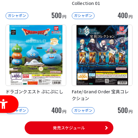
Collection 01
500
400
ガシャポン
ガシャポン
円
円
ドラゴンクエスト ぷにぷにし
Fate/Grand Order 宝具コレ
隊
クション
400
500
ガシャポン
ガシャポン
円
円
発売スケジュール