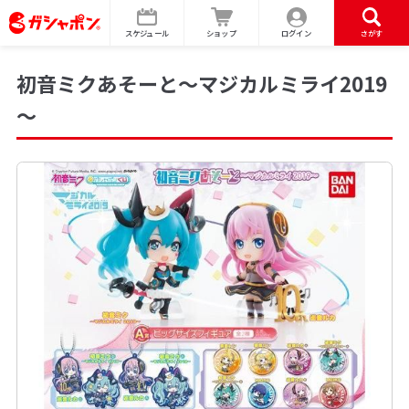
スケジュール
ショップ
ログイン
さがす
初音ミクあそーと～マジカルミライ2019
～