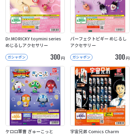
Dr.MORICKY toymini series
パーフェクトピギー めじるし
めじるしアクセサリー
アクセサリー
300
300
ガシャポン
ガシャポン
円
円
ケロロ軍曹 ぎゅーこっと
宇宙兄弟 Comics Charm