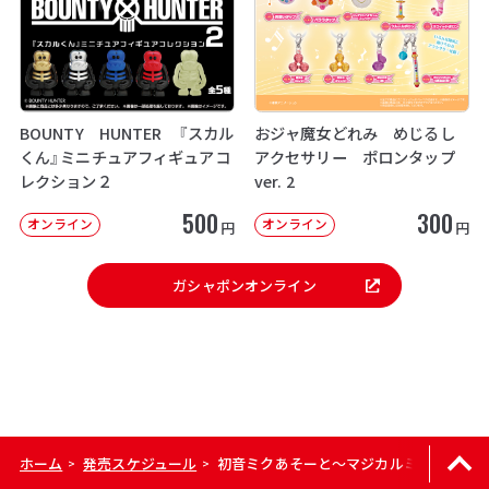
BOUNTY HUNTER 『スカル
おジャ魔女どれみ めじるし
くん』ミニチュアフィギュアコ
アクセサリー ポロンタップ
レクション２
ver. 2
500
300
オンライン
オンライン
円
円
ガシャポンオンライン
ホーム
発売スケジュール
初音ミクあそーと～マジカルミライ2019
>
>