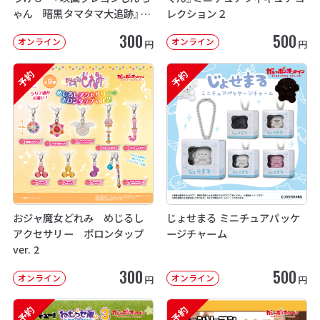
ゃん 暗黒タマタマ大追跡』【2
レクション２
次：2026年12月発送】
300
500
オンライン
オンライン
円
円
予約
予約
おジャ魔女どれみ めじるし
じょせまる ミニチュアパッケ
アクセサリー ポロンタップ
ージチャーム
ver. 2
300
500
オンライン
オンライン
円
円
予約
予約