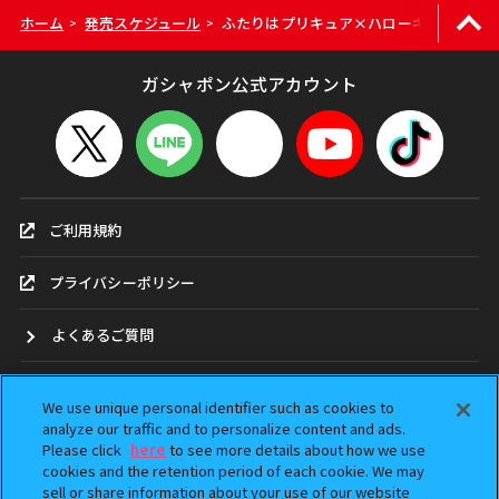
ホーム
発売スケジュール
ふたりはプリキュア×ハローキティ スペ
>
>
ガシャポン公式アカウント
ご利用規約
プライバシーポリシー
よくあるご質問
お問合せ
We use unique personal identifier such as cookies to
analyze our traffic and to personalize content and ads.
ガシャポンどこ？
Please click
here
to see more details about how we use
cookies and the retention period of each cookie. We may
sell or share information about your use of our website
アンケート