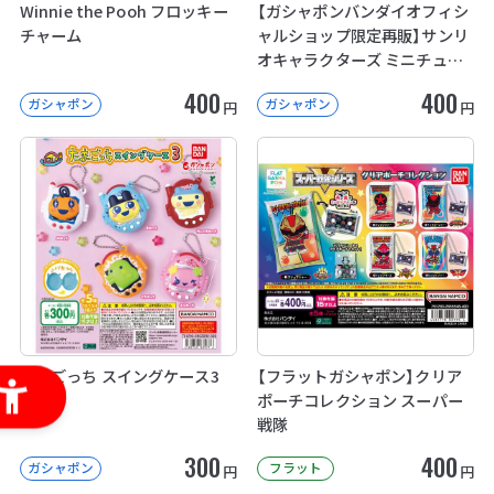
Winnie the Pooh フロッキー
【ガシャポンバンダイオフィシ
チャーム
ャルショップ限定再販】サンリ
オキャラクターズ ミニチュア
パッケージコレクション
400
400
ガシャポン
ガシャポン
円
円
たまごっち スイングケース3
【フラットガシャポン】クリア
ポーチコレクション スーパー
戦隊
300
400
ガシャポン
フラット
円
円