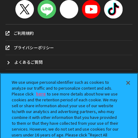
ご利用規約
プライバシーポリシー
よくあるご質問
お問合せ
We use unique personal identifier such as cookies to
analyze our traffic and to personalize content and ads.
ガシャポンどこ？
Please click
here
to see more details about how we use
cookies and the retention period of each cookie. We may
sell or share information about your use of our website
アンケート
to/with our analytics and advertising partners, who may
combine it with other information that you have provided
ウェブアクセシビリティ方針
to them or that they have collected from your use of their
services. However, we do not set and use cookies for our
Do Not Sell or Share My Personal Information
users under 16 years of age. Please click “Reject All