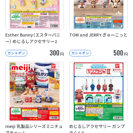
Esther Bunny（エスターバニ
TOM and JERRY ぎゅーこっと
ー） めじるしアクセサリー2
300
500
ガシャポン
ガシャポン
円
円
meiji 乳製品シリーズミニチュ
めじるしアクセサリー ガンプ
アチャーム
ラくんⅡ