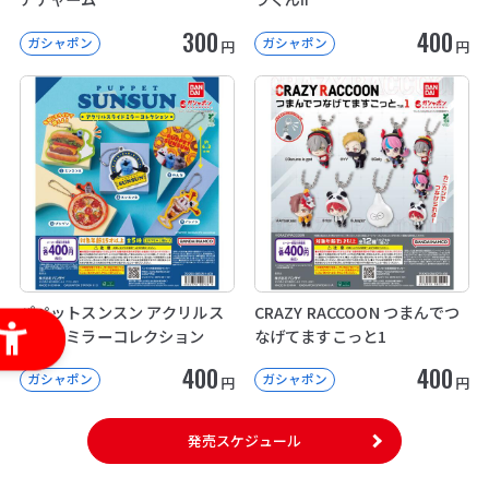
300
400
ガシャポン
ガシャポン
円
円
パペットスンスン アクリルス
CRAZY RACCOON つまんでつ
ライドミラーコレクション
なげてますこっと1
400
400
ガシャポン
ガシャポン
円
円
発売スケジュール