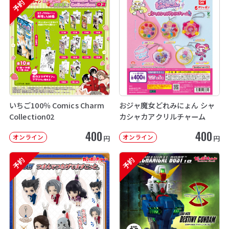
予約
いちご100％ Comics Charm
おジャ魔女どれみにょん シャ
Collection02
カシャカアクリルチャーム
400
400
オンライン
オンライン
円
円
予約
予約