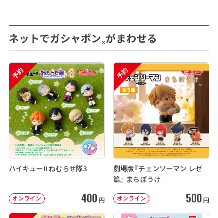
ネットでガシャポン
がまわせる
®
予約
予約
ハイキュー!! ねむらせ隊3
劇場版『チェンソーマン レゼ
篇』 まちぼうけ
400
500
オンライン
オンライン
円
円