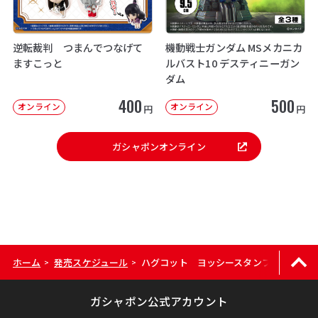
逆転裁判 つまんでつなげて
機動戦士ガンダム MSメカニカ
ますこっと
ルバスト10 デスティニーガン
ダム
400
500
オンライン
オンライン
円
円
ガシャポンオンライン
ホーム
発売スケジュール
ハグコット ヨッシースタンプ2
>
>
ガシャポン公式アカウント