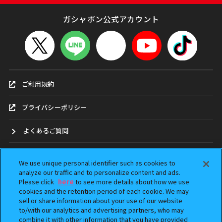
ガシャポン公式アカウント
ご利用規約
プライバシーポリシー
よくあるご質問
お問合せ
We use unique personal identifier such as cookies to
analyze our traffic and to personalize content and ads.
ガシャポンどこ？
Please click
here
to see more details about how we use
cookies and the retention period of each cookie. We may
sell or share information about your use of our website
アンケート
to/with our analytics and advertising partners, who may
combine it with other information that you have provided