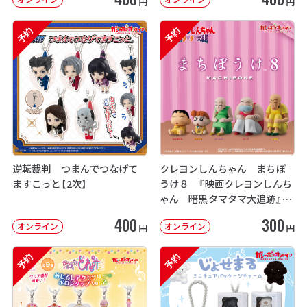
円
円
予約
予約
逆転裁判 つまんでつなげて
クレヨンしんちゃん まちぼ
ますこっと【2次】
うけ８ 『映画クレヨンしんち
ゃん 暗黒タマタマ大追跡』【2
次：2026年12月発送】
400
300
オンライン
オンライン
円
円
予約
予約