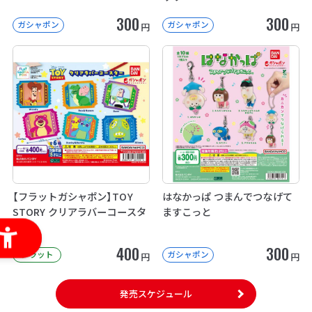
300
300
ガシャポン
ガシャポン
円
円
【フラットガシャポン】TOY
はなかっぱ つまんでつなげて
STORY クリアラバーコースタ
ますこっと
ー
400
300
フラット
ガシャポン
円
円
発売スケジュール