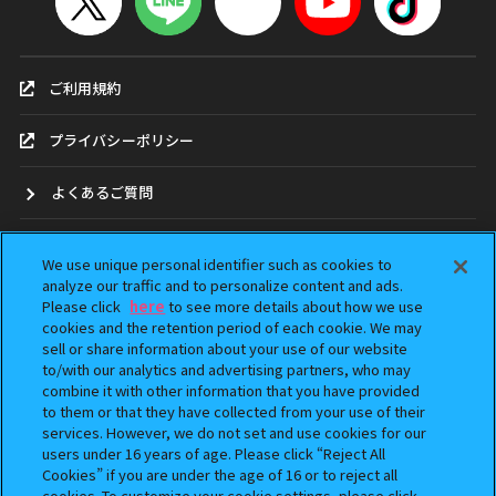
ご利用規約
プライバシーポリシー
よくあるご質問
お問合せ
We use unique personal identifier such as cookies to
analyze our traffic and to personalize content and ads.
ガシャポンどこ？
Please click
here
to see more details about how we use
cookies and the retention period of each cookie. We may
sell or share information about your use of our website
アンケート
to/with our analytics and advertising partners, who may
combine it with other information that you have provided
ウェブアクセシビリティ方針
to them or that they have collected from your use of their
services. However, we do not set and use cookies for our
Do Not Sell or Share My Personal Information
users under 16 years of age. Please click “Reject All
Cookies” if you are under the age of 16 or to reject all
cookies. To customize your cookie settings, please click