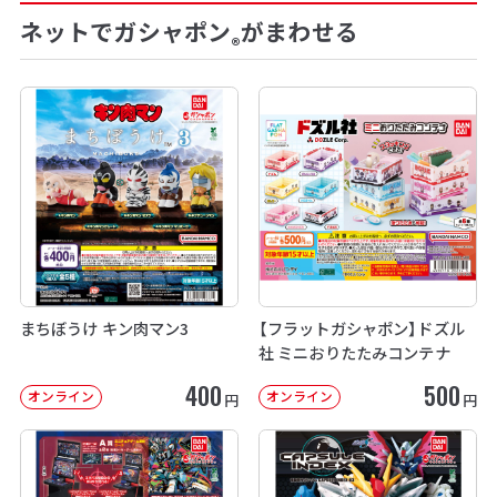
ネットでガシャポン
がまわせる
®
まちぼうけ キン肉マン3
【フラットガシャポン】ドズル
社 ミニおりたたみコンテナ
400
500
オンライン
オンライン
円
円