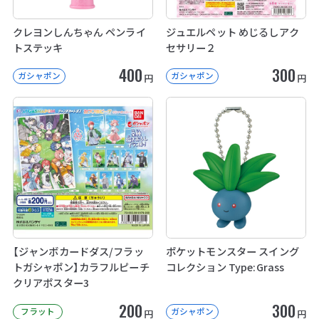
クレヨンしんちゃん ペンライ
ジュエルペット めじるしアク
トステッキ
セサリー２
400
300
ガシャポン
ガシャポン
円
円
【ジャンボカードダス/フラッ
ポケットモンスター スイング
トガシャポン】カラフルピーチ
コレクション Type:Grass
クリアポスター3
200
300
フラット
ガシャポン
円
円