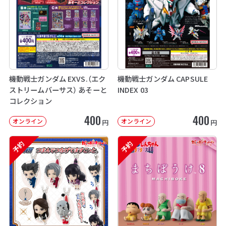
機動戦士ガンダム EXVS.（エク
機動戦士ガンダム CAPSULE
ストリームバーサス） あそーと
INDEX 03
コレクション
400
400
オンライン
オンライン
円
円
予約
予約