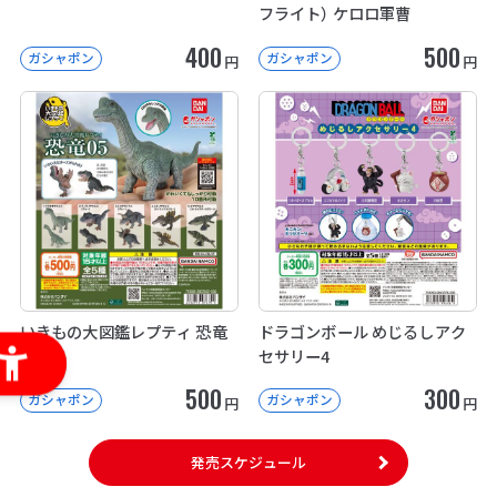
フライト） ケロロ軍曹
400
500
ガシャポン
ガシャポン
円
円
いきもの大図鑑レプティ 恐竜
ドラゴンボール めじるしアク
05
セサリー4
500
300
ガシャポン
ガシャポン
円
円
発売スケジュール