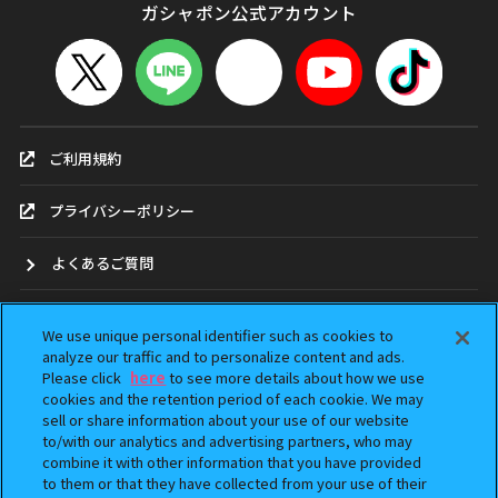
ガシャポン公式アカウント
ご利用規約
プライバシーポリシー
よくあるご質問
お問合せ
We use unique personal identifier such as cookies to
analyze our traffic and to personalize content and ads.
ガシャポンどこ？
Please click
here
to see more details about how we use
cookies and the retention period of each cookie. We may
sell or share information about your use of our website
アンケート
to/with our analytics and advertising partners, who may
combine it with other information that you have provided
ウェブアクセシビリティ方針
to them or that they have collected from your use of their