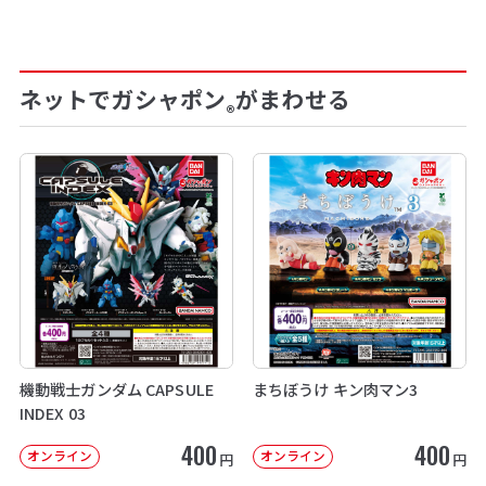
ネットでガシャポン
がまわせる
®
機動戦士ガンダム CAPSULE
まちぼうけ キン肉マン3
INDEX 03
400
400
オンライン
オンライン
円
円