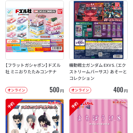
【フラットガシャポン】ドズル
機動戦士ガンダム EXVS.（エク
社 ミニおりたたみコンテナ
ストリームバーサス） あそーと
コレクション
500
400
オンライン
オンライン
円
円
予約
予約