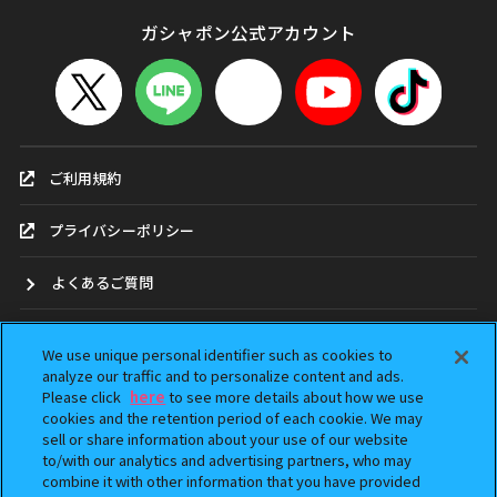
ガシャポン公式アカウント
ご利用規約
プライバシーポリシー
よくあるご質問
お問合せ
We use unique personal identifier such as cookies to
analyze our traffic and to personalize content and ads.
ガシャポンどこ？
Please click
here
to see more details about how we use
cookies and the retention period of each cookie. We may
sell or share information about your use of our website
アンケート
to/with our analytics and advertising partners, who may
combine it with other information that you have provided
ウェブアクセシビリティ方針