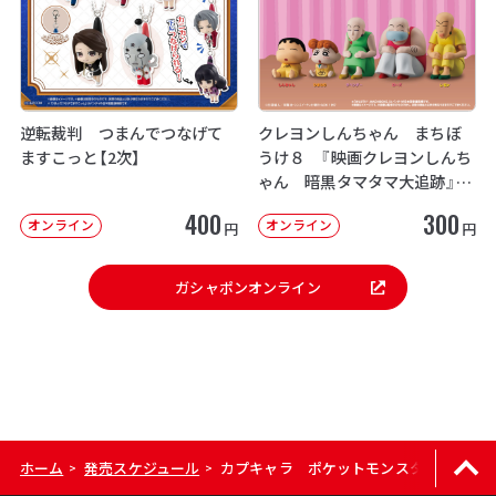
逆転裁判 つまんでつなげて
クレヨンしんちゃん まちぼ
ますこっと【2次】
うけ８ 『映画クレヨンしんち
ゃん 暗黒タマタマ大追跡』【2
次：2026年12月発送】
400
300
オンライン
オンライン
円
円
ガシャポンオンライン
ホーム
発売スケジュール
カプキャラ ポケットモンスター12（くさ
>
>