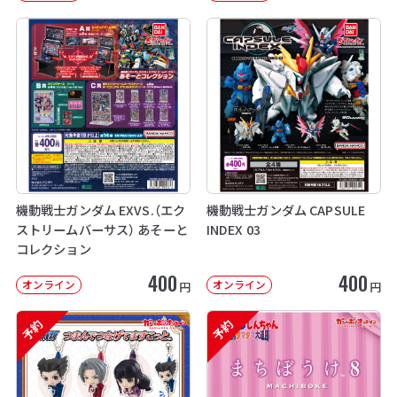
機動戦士ガンダム EXVS.（エク
機動戦士ガンダム CAPSULE
ストリームバーサス） あそーと
INDEX 03
コレクション
400
400
オンライン
オンライン
円
円
予約
予約