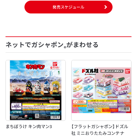
発売スケジュール
ネットでガシャポン
がまわせる
®
まちぼうけ キン肉マン3
【フラットガシャポン】ドズル
社 ミニおりたたみコンテナ