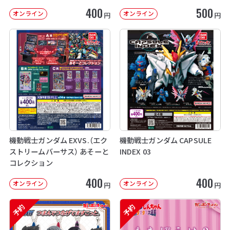
400
500
オンライン
オンライン
円
円
機動戦士ガンダム EXVS.（エク
機動戦士ガンダム CAPSULE
ストリームバーサス） あそーと
INDEX 03
コレクション
400
400
オンライン
オンライン
円
円
予約
予約