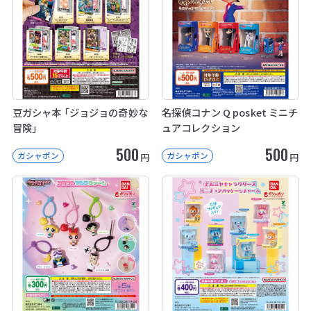
豆ガシャ本 「ジョジョの奇妙な
名探偵コナン Q posket ミニチ
冒険」
ュアコレクション
500
500
ガシャポン
ガシャポン
円
円