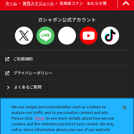
ホーム
発売スケジュール
名探偵コナン ねむらせ隊
>
>
ガシャポン公式アカウント
ご利用規約
プライバシーポリシー
よくあるご質問
お問合せ
We use unique personal identifier such as cookies to
analyze our traffic and to personalize content and ads.
ガシャポンどこ？
Please click
here
to see more details about how we use
cookies and the retention period of each cookie. We may
アンケート
sell or share information about your use of our website