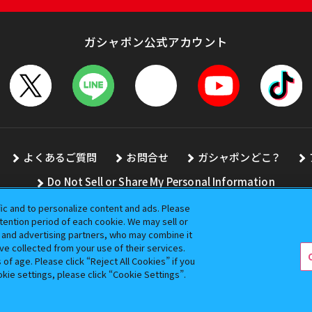
ガシャポン公式アカウント
よくあるご質問
お問合せ
ガシャポンどこ？
Do Not Sell or Share My Personal Information
fic and to personalize content and ads. Please
ention period of each cookie. We may sell or
s and advertising partners, who may combine it
全ての画像、文章、データの無断転用、転載をお断りします。
ve collected from your use of their services.
バンダイの登録商標です。
f age. Please click “Reject All Cookies” if you
okie settings, please click “Cookie Settings”.
コピーライト一覧を表示する