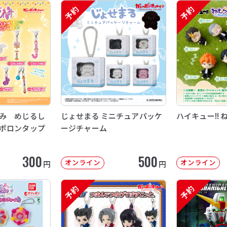
予約
予約
み めじるし
じょせまる ミニチュアパッケ
ハイキュー!! 
ポロンタップ
ージチャーム
300
500
オンライン
オンライン
円
円
予約
予約