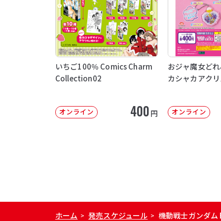
いちご100％ Comics Charm
おジャ魔女どれ
Collection02
カシャカアクリ
400
オンライン
オンライン
円
ホーム
発売スケジュール
機動戦士ガンダム E
>
>