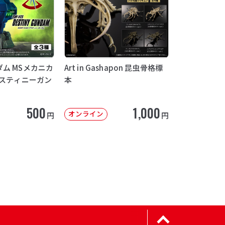
ム MSメカニカ
Art in Gashapon 昆虫骨格標
デスティニーガン
本
500
1,000
オンライン
円
円