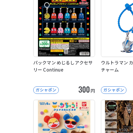
パックマン めじるしアクセサ
ウルトラマン 
リー Continue
チャーム
300
ガシャポン
ガシャポン
円