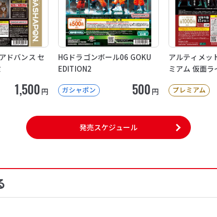
アドバンス セ
HGドラゴンボール06 GOKU
アルティメッ
ミ
EDITION2
ミアム 仮面ラ
1,500
500
ガシャポン
プレミアム
円
円
発売スケジュール
る