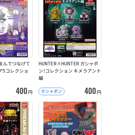
E つまんでつなげて
HUNTER×HUNTER ガシャポ
ア5コレクショ
ン！コレクション キメラアント
編
400
400
ガシャポン
円
円