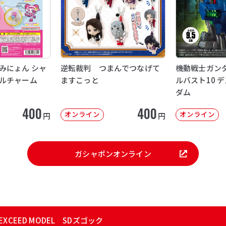
みにょん シャ
逆転裁判 つまんでつなげて
機動戦士ガンダ
ルチャーム
ますこっと
ルバスト10 
ダム
400
400
オンライン
オンライン
円
円
ガシャポンオンライン
XCEED MODEL SDズゴック