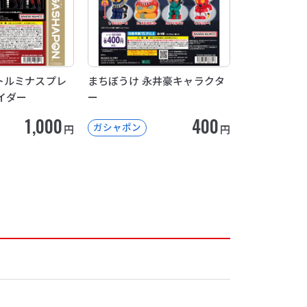
トルミナスプレ
まちぼうけ 永井豪キャラクタ
イダー
ー
1,000
400
ガシャポン
円
円