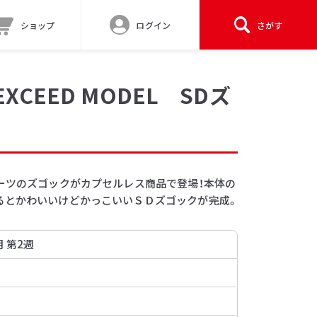
ショップ
ログイン
さがす
CEED MODEL SDズ
スーツのズゴックがカプセルレス商品で登場！本体の
るとかわいいけどかっこいいＳＤズゴックが完成。
月 第2週