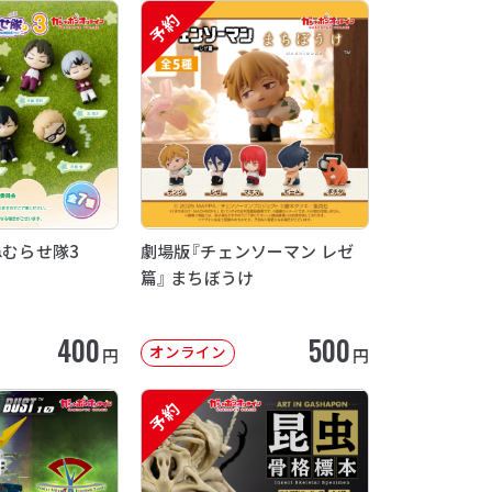
予約
ねむらせ隊3
劇場版『チェンソーマン レゼ
篇』 まちぼうけ
400
500
オンライン
円
円
予約