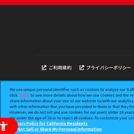
ご利用規約
プライバシーポリシー
We use unique personal identifier such as cookies to analyze our traf
click
here
to see more details about how we use cookies and the ret
share information about your use of our website to/with our analytic
本サイトに掲載されている
with other information that you have provided to them or that they ha
「ガシャポン」は株式会社
However, we do not set and use cookies for our users under 16 years o
©BANDAI
are under the age of 16 or to reject all cookies. To customize your co
Privacy Policy for California Residents
Do Not Sell or Share My Personal Information