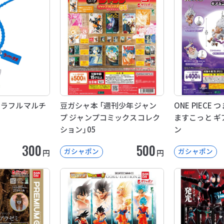
カラフルマルチ
豆ガシャ本 「週刊少年ジャン
ONE PIEC
プ ジャンプコミックスコレク
ますこっと ギ
ション」05
ン
300
500
ガシャポン
ガシャポン
円
円