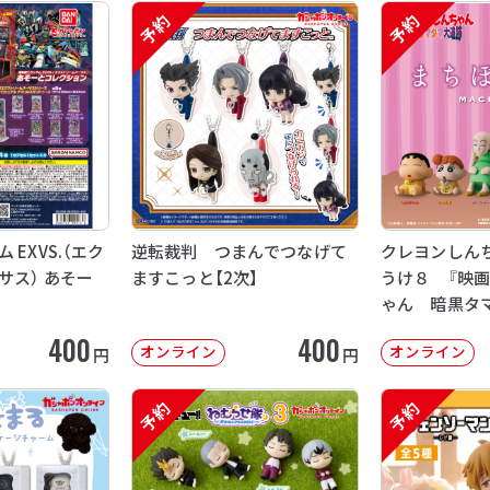
予約
予約
EXVS.（エク
逆転裁判 つまんでつなげて
クレヨンしん
サス） あそー
ますこっと【2次】
うけ８ 『映
ゃん 暗黒タ
【2次：2026年
400
400
オンライン
オンライン
円
円
予約
予約