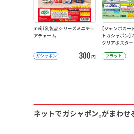
meiji 乳製品シリーズミニチュ
【ジャンボカー
アチャーム
トガシャポン】
クリアポスター
300
ガシャポン
フラット
円
ネットでガシャポン
がまわせ
®