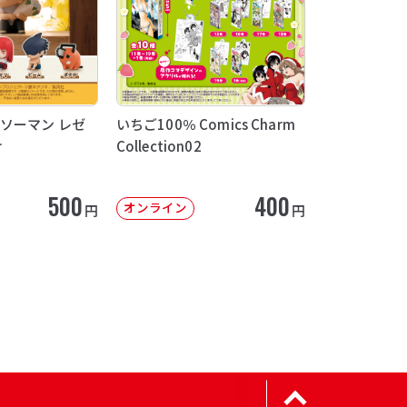
ソーマン レゼ
いちご100％ Comics Charm
け
Collection02
500
400
オンライン
円
円