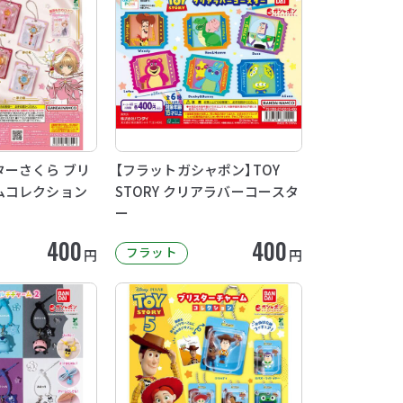
ーさくら ブリ
【フラットガシャポン】TOY
ムコレクション
STORY クリアラバーコースタ
ー
400
400
フラット
円
円