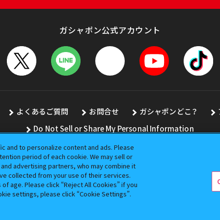
ガシャポン公式アカウント
よくあるご質問
お問合せ
ガシャポンどこ？
Do Not Sell or Share My Personal Information
fic and to personalize content and ads. Please
ention period of each cookie. We may sell or
s and advertising partners, who may combine it
全ての画像、文章、データの無断転用、転載をお断りします。
ve collected from your use of their services.
バンダイの登録商標です。
f age. Please click “Reject All Cookies” if you
okie settings, please click “Cookie Settings”.
コピーライト一覧を表示する