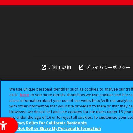
ご利用規約
プライバシーポリシー
We use unique personal identifier such as cookies to analyze our traf
click
here
to see more details about how we use cookies and the ret
share information about your use of our website to/with our analytic
本サイトに掲載されている
with other information that you have provided to them or that they ha
「ガシャポン」は株式会社
However, we do not set and use cookies for our users under 16 years o
©BANDAI
are under the age of 16 or to reject all cookies. To customize your co
Privacy Policy for California Residents
Do Not Sell or Share My Personal Information