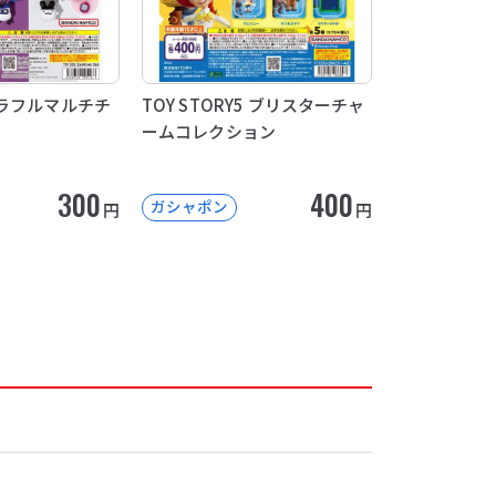
ラフルマルチチ
TOY STORY5 ブリスターチャ
ームコレクション
300
400
ガシャポン
円
円