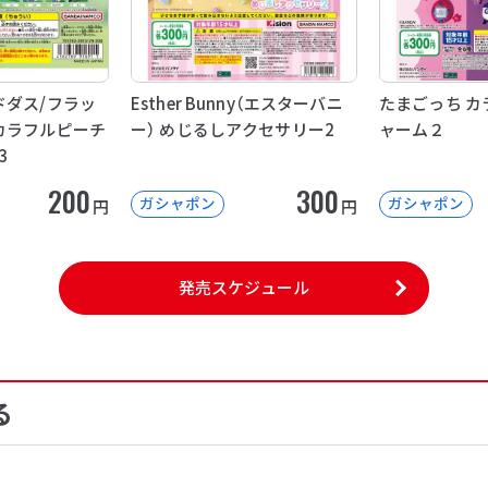
ドダス/フラッ
Esther Bunny（エスターバニ
たまごっち カ
カラフルピーチ
ー） めじるしアクセサリー2
ャーム２
3
200
300
ガシャポン
ガシャポン
円
円
発売スケジュール
る