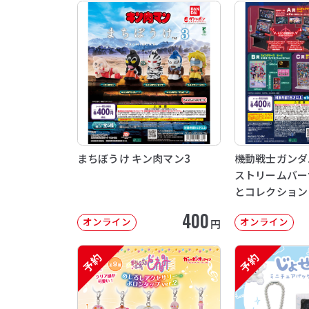
まちぼうけ キン肉マン3
機動戦士ガンダム 
ストリームバー
とコレクション
400
オンライン
オンライン
円
予約
予約