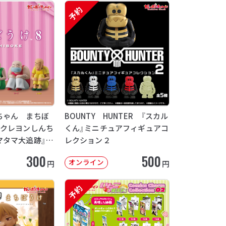
予約
ちゃん まちぼ
BOUNTY HUNTER 『スカル
画クレヨンしんち
くん』ミニチュアフィギュアコ
マタマ大追跡』
レクション２
12月発送】
300
500
オンライン
円
円
予約