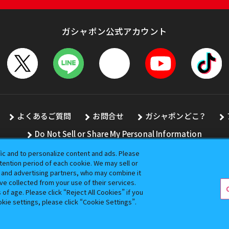
ガシャポン公式アカウント
よくあるご質問
お問合せ
ガシャポンどこ？
Do Not Sell or Share My Personal Information
fic and to personalize content and ads. Please
ention period of each cookie. We may sell or
s and advertising partners, who may combine it
全ての画像、文章、データの無断転用、転載をお断りします。
ve collected from your use of their services.
バンダイの登録商標です。
f age. Please click “Reject All Cookies” if you
okie settings, please click “Cookie Settings”.
コピーライト一覧を表示する