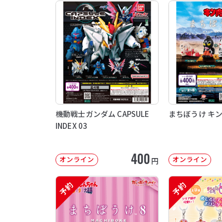
機動戦士ガンダム CAPSULE
まちぼうけ キ
INDEX 03
400
オンライン
オンライン
円
予約
予約