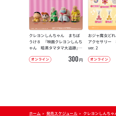
クレヨンしんちゃん まちぼ
おジャ魔女どれ
うけ８ 『映画クレヨンしんち
アクセサリー 
ゃん 暗黒タマタマ大追跡』
ver. 2
【2次：2026年12月発送】
300
オンライン
オンライン
円
ホーム
発売スケジュール
クレヨンしんちゃ
>
>