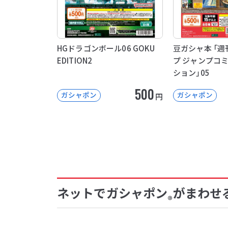
HGドラゴンボール06 GOKU
豆ガシャ本 「
EDITION2
プ ジャンプコ
ション」05
500
ガシャポン
ガシャポン
円
ネットでガシャポン
がまわせ
®