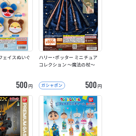
フェイスぬいぐ
ハリー・ポッター ミニチュア
コレクション ～魔法の杖～
500
500
ガシャポン
円
円