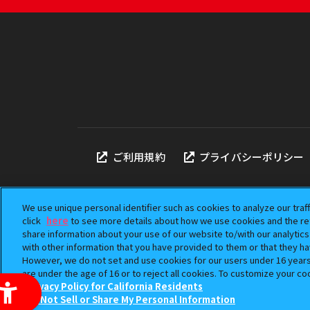
ご利用規約
プライバシーポリシー
We use unique personal identifier such as cookies to analyze our traf
click
here
to see more details about how we use cookies and the ret
share information about your use of our website to/with our analytic
本サイトに掲載されている
with other information that you have provided to them or that they ha
「ガシャポン」は株式会社
However, we do not set and use cookies for our users under 16 years o
©BANDAI
are under the age of 16 or to reject all cookies. To customize your co
Privacy Policy for California Residents
Do Not Sell or Share My Personal Information