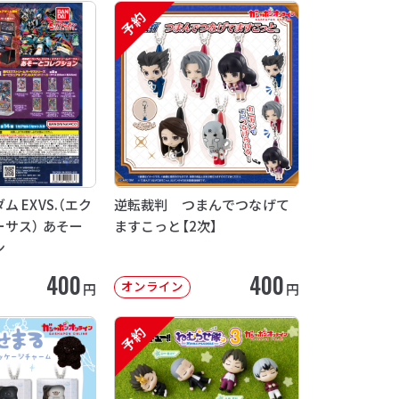
予約
 EXVS.（エク
逆転裁判 つまんでつなげて
サス） あそー
ますこっと【2次】
ン
400
400
オンライン
円
円
予約