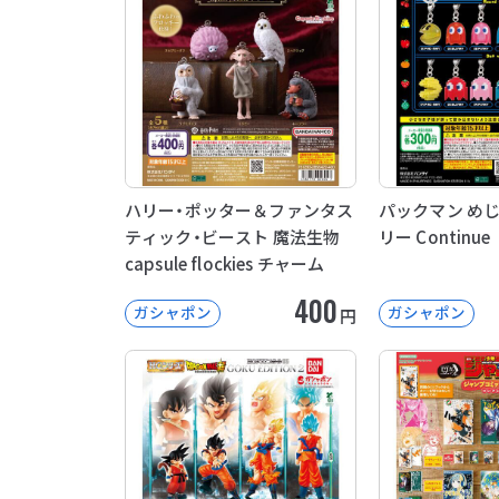
ハリー・ポッター＆ファンタス
パックマン め
ティック・ビースト 魔法生物
リー Continue
capsule flockies チャーム
400
ガシャポン
ガシャポン
円