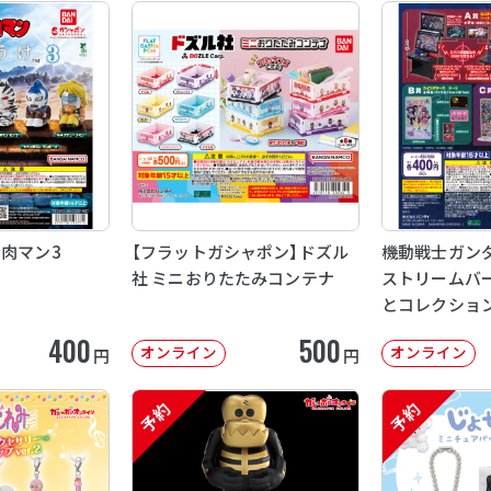
ン肉マン3
【フラットガシャポン】ドズル
機動戦士ガンダム
社 ミニおりたたみコンテナ
ストリームバー
とコレクショ
400
500
オンライン
オンライン
円
円
予約
予約