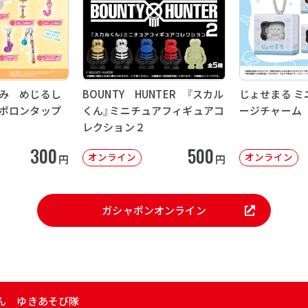
み めじるし
BOUNTY HUNTER 『スカル
じょせまる ミ
ポロンタップ
くん』ミニチュアフィギュアコ
ージチャーム
レクション２
300
500
オンライン
オンライン
円
円
ガシャポンオンライン
ん ゆきあそび隊