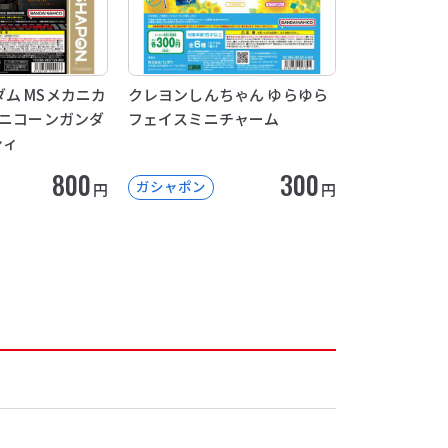
ム MSメカニカ
クレヨンしんちゃん ゆらゆら
ユニコーンガンダ
フェイスミニチャーム
シィ
800
300
ガシャポン
円
円