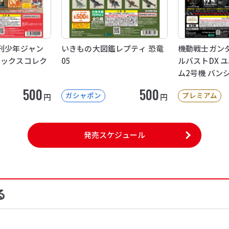
週刊少年ジャン
いきもの大図鑑レプティ 恐竜
機動戦士ガンダ
ミックスコレク
05
ルバストDX 
ム2号機 バン
500
500
ガシャポン
プレミアム
円
円
発売スケジュール
る