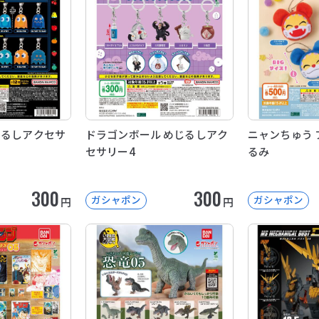
じるしアクセサ
ドラゴンボール めじるしアク
ニャンちゅう 
セサリー4
るみ
300
300
ガシャポン
ガシャポン
円
円