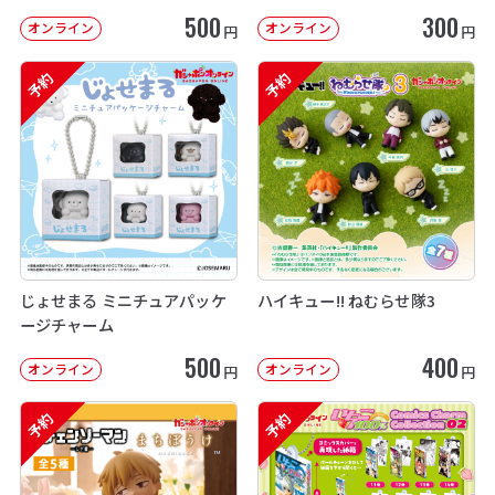
500
300
オンライン
オンライン
円
円
予約
予約
じょせまる ミニチュアパッケ
ハイキュー!! ねむらせ隊3
ージチャーム
500
400
オンライン
オンライン
円
円
予約
予約