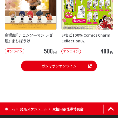
劇場版『チェンソーマン レゼ
いちご100％ Comics Charm
篇』 まちぼうけ
Collection02
500
400
オンライン
オンライン
円
円
ガシャポンオンライン
ホーム
発売スケジュール
究極円谷怪獣博覧会
>
>