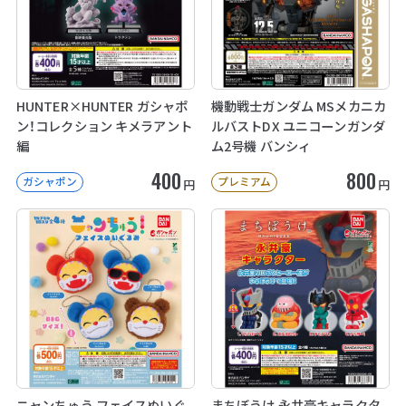
HUNTER×HUNTER ガシャポ
機動戦士ガンダム MSメカニカ
ン！コレクション キメラアント
ルバストDX ユニコーンガンダ
編
ム2号機 バンシィ
400
800
ガシャポン
プレミアム
円
円
ニャンちゅう フェイスぬいぐ
まちぼうけ 永井豪キャラクタ