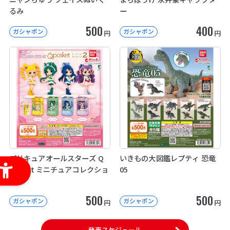
るみ
ー
500
400
ガシャポン
ガシャポン
円
円
プリキュアオールスターズ Q
いきもの大図鑑レプティ 恐竜
posket ミニチュアコレクショ
05
ン２
500
500
ガシャポン
ガシャポン
円
円
発売スケジュール