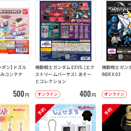
ャポン】ドズル
機動戦士ガンダム EXVS.（エク
機動戦士ガンダム
たみコンテナ
ストリームバーサス） あそー
INDEX 03
とコレクション
500
400
オンライン
オンライン
円
円
予約
予約