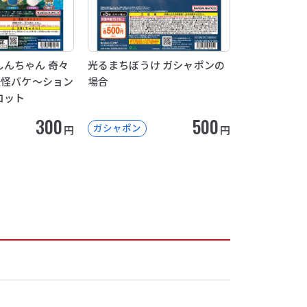
んちゃん 奇々
光るまちぼうけ ガシャポンの
妖怪バケ～ション
場合
コット
300
500
ガシャポン
円
円