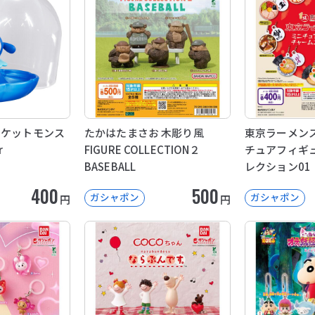
ポケットモンス
たかはたまさお 木彫り風
東京ラーメンス
r
FIGURE COLLECTION２
チュアフィギ
BASEBALL
レクション01
400
500
ガシャポン
ガシャポン
円
円