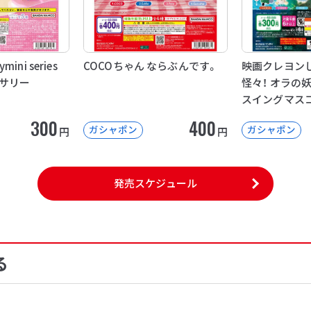
mini series
COCOちゃん ならぶんです。
映画クレヨンし
サリー
怪々！ オラの
スイングマス
300
400
ガシャポン
ガシャポン
円
円
発売スケジュール
る