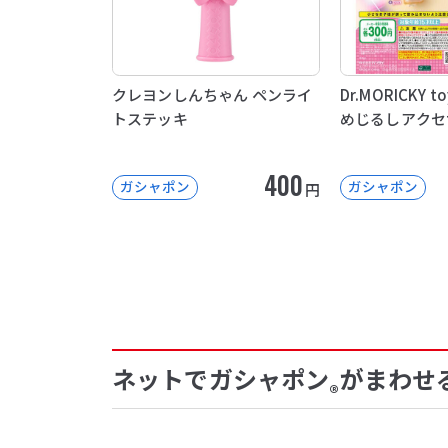
クレヨンしんちゃん ペンライ
Dr.MORICKY toy
トステッキ
めじるしアクセ
400
ガシャポン
ガシャポン
円
ネットでガシャポン
がまわせ
®