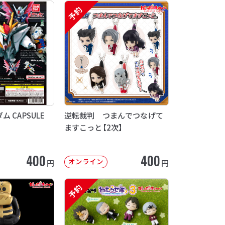
予約
 CAPSULE
逆転裁判 つまんでつなげて
ますこっと【2次】
400
400
オンライン
円
円
予約