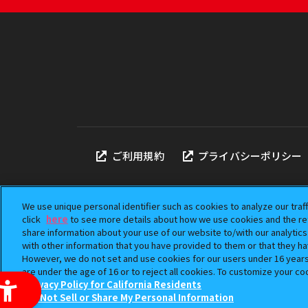
ご利用規約
プライバシーポリシー
We use unique personal identifier such as cookies to analyze our traf
click
here
to see more details about how we use cookies and the ret
share information about your use of our website to/with our analytic
本サイトに掲載されている
with other information that you have provided to them or that they ha
「ガシャポン」は株式会社
However, we do not set and use cookies for our users under 16 years o
©BANDAI
are under the age of 16 or to reject all cookies. To customize your co
Privacy Policy for California Residents
Do Not Sell or Share My Personal Information