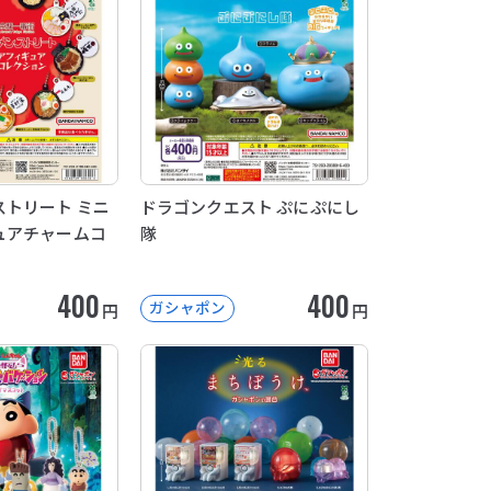
トリート ミニ
ドラゴンクエスト ぷにぷにし
ュアチャームコ
隊
400
400
ガシャポン
円
円