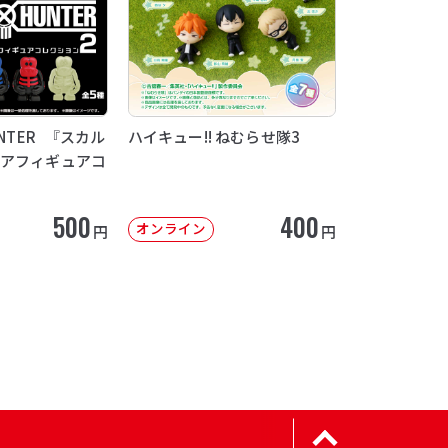
UNTER 『スカル
ハイキュー!! ねむらせ隊3
ュアフィギュアコ
500
400
オンライン
円
円