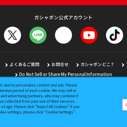
ガシャポン公式アカウント
よくあるご質問
お問合せ
ガシャポンどこ？
Do Not Sell or Share My Personal Information
fic and to personalize content and ads. Please
ention period of each cookie. We may sell or
s and advertising partners, who may combine it
全ての画像、文章、データの無断転用、転載をお断りします。
ve collected from your use of their services.
バンダイの登録商標です。
f age. Please click “Reject All Cookies” if you
okie settings, please click “Cookie Settings”.
コピーライト一覧を表示する