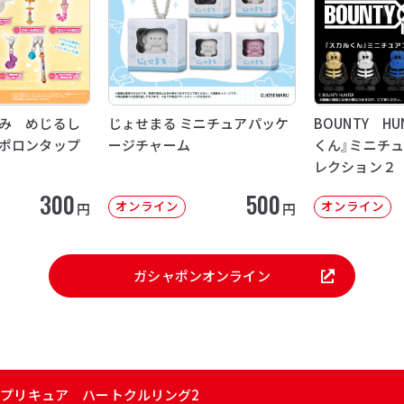
み めじるし
じょせまる ミニチュアパッケ
BOUNTY H
ポロンタップ
ージチャーム
くん』ミニチ
レクション２
300
500
オンライン
オンライン
円
円
ガシャポンオンライン
！プリキュア ハートクルリング2