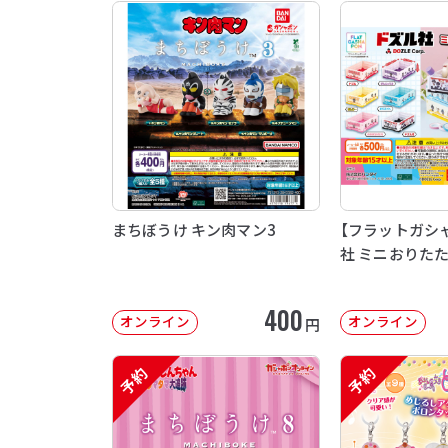
まちぼうけ キン肉マン3
【フラットガシ
社 ミニおりた
400
オンライン
オンライン
円
予約
予約