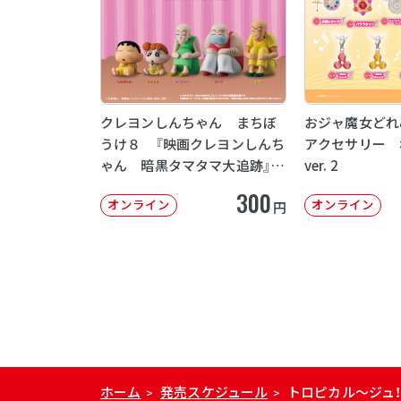
クレヨンしんちゃん まちぼ
おジャ魔女どれ
うけ８ 『映画クレヨンしんち
アクセサリー 
ゃん 暗黒タマタマ大追跡』
ver. 2
【2次：2026年12月発送】
300
オンライン
オンライン
円
ホーム
発売スケジュール
トロピカル～ジュ
>
>