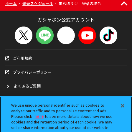
ホーム
発売スケジュール
まちぼうけ 野菜の場合
>
>
ガシャポン公式アカウント
ご利用規約
プライバシーポリシー
よくあるご質問
お問合せ
We use unique personal identifier such as cookies to
analyze our traffic and to personalize content and ads.
ガシャポンどこ？
Please click
here
to see more details about how we use
cookies and the retention period of each cookie. We may
sell or share information about your use of our website
アンケート