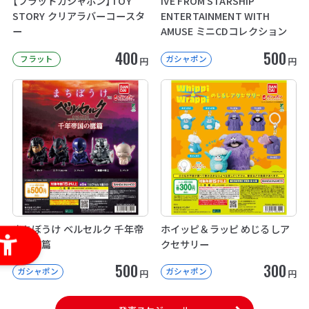
【フラットガシャポン】TOY
IVE FROM STARSHIP
STORY クリアラバーコースタ
ENTERTAINMENT WITH
ー
AMUSE ミニCDコレクション
400
500
フラット
ガシャポン
円
円
まちぼうけ ベルセルク 千年帝
ホイッピ＆ラッピ めじるしア
国の鷹篇
クセサリー
500
300
ガシャポン
ガシャポン
円
円