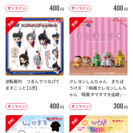
400
400
オンライン
オンライン
円
円
予約
予約
逆転裁判 つまんでつなげて
クレヨンしんちゃん まちぼ
ますこっと【2次】
うけ８ 『映画クレヨンしんち
ゃん 暗黒タマタマ大追跡』【2
次：2026年12月発送】
400
300
オンライン
オンライン
円
円
予約
予約