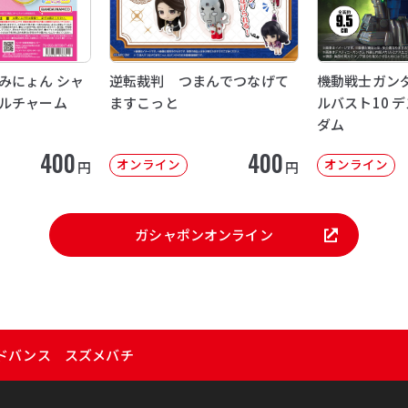
みにょん シャ
逆転裁判 つまんでつなげて
機動戦士ガンダ
ルチャーム
ますこっと
ルバスト10 
ダム
400
400
オンライン
オンライン
円
円
ガシャポンオンライン
ドバンス スズメバチ