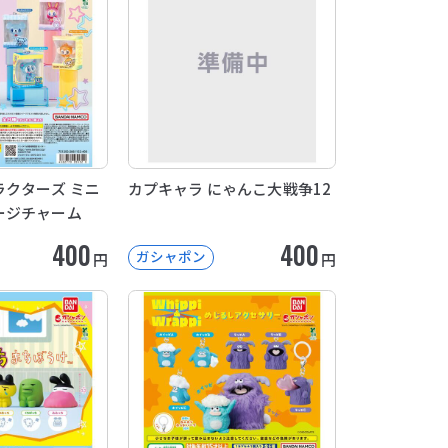
クターズ ミニ
カプキャラ にゃんこ大戦争12
ージチャーム
400
400
ガシャポン
円
円