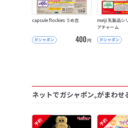
capsule flockies うめ吉
meiji 乳製
アチャーム
400
ガシャポン
ガシャポン
円
ネットでガシャポン
がまわせ
®
予約
予約