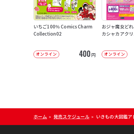
いちご100％ Comics Charm
おジャ魔女どれ
Collection02
カシャカアクリ
400
オンライン
オンライン
円
ホーム
発売スケジュール
いきもの大図鑑ア
>
>