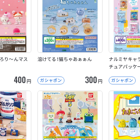
de とろり～んマス
溶けてる！猫ちゃあぁぁん
ナルミヤキャラ
チュアパッケ
400
300
ガシャポン
ガシャポン
円
円