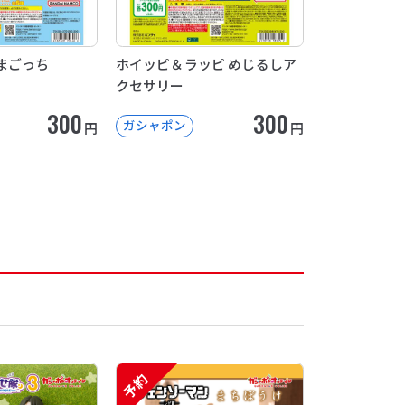
まごっち
ホイッピ＆ラッピ めじるしア
クセサリー
300
300
ガシャポン
円
円
予約