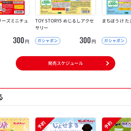
品シリーズミニチュ
TOY STORY5 めじるしアクセ
まちぼうけ た
サリー
300
300
ガシャポン
ガシャポン
円
円
発売スケジュール
る
予約
予約