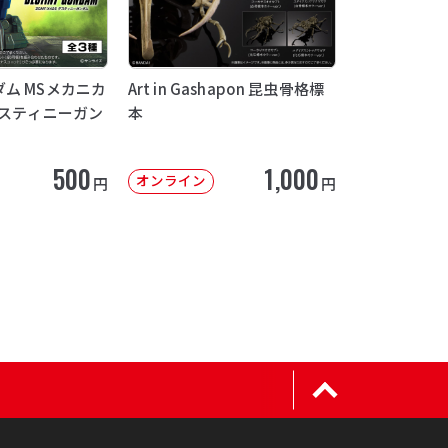
ム MSメカニカ
Art in Gashapon 昆虫骨格標
デスティニーガン
本
500
1,000
オンライン
円
円