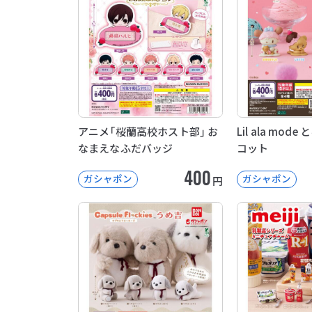
アニメ「桜蘭高校ホスト部」 お
Lil ala mo
なまえなふだバッジ
コット
400
ガシャポン
ガシャポン
円