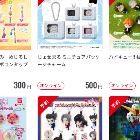
み めじるし
じょせまる ミニチュアパッケ
ハイキュー!! 
ポロンタップ
ージチャーム
300
500
オンライン
オンライン
円
円
予約
予約