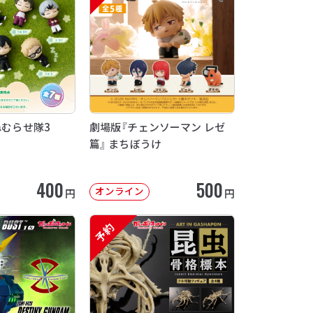
ねむらせ隊3
劇場版『チェンソーマン レゼ
篇』 まちぼうけ
400
500
オンライン
円
円
予約