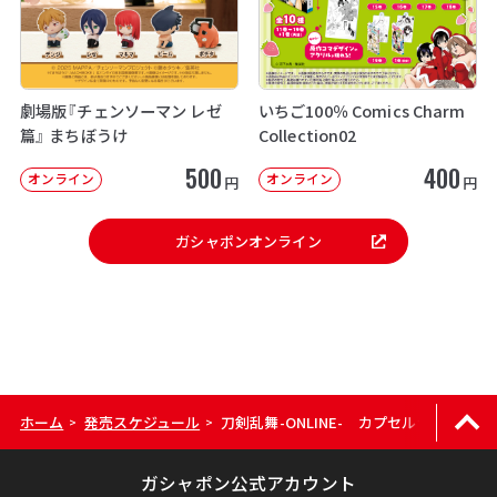
劇場版『チェンソーマン レゼ
いちご100％ Comics Charm
篇』 まちぼうけ
Collection02
500
400
オンライン
オンライン
円
円
ガシャポンオンライン
ホーム
発売スケジュール
刀剣乱舞-ONLINE- カプセルラバーマ
>
>
ガシャポン公式アカウント