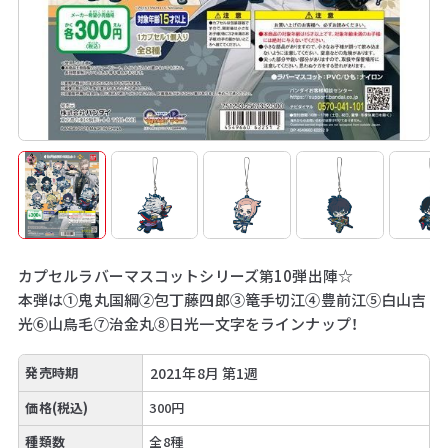
カプセルラバーマスコットシリーズ第10弾出陣☆
本弾は①鬼丸国綱②包丁藤四郎③篭手切江④豊前江⑤白山吉
光⑥山鳥毛⑦治金丸⑧日光一文字をラインナップ！
発売時期
2021年8月 第1週
価格(税込)
300円
種類数
全8種