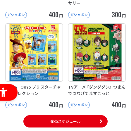
サリー
400
300
ガシャポン
ガシャポン
円
円
TOY STORY5 ブリスターチャ
TVアニメ『ダンダダン』 つまん
ームコレクション
でつなげてますこっと
400
400
ガシャポン
ガシャポン
円
円
発売スケジュール