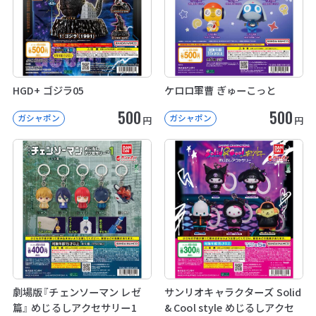
HGD+ ゴジラ05
ケロロ軍曹 ぎゅーこっと
500
500
ガシャポン
ガシャポン
円
円
劇場版『チェンソーマン レゼ
サンリオキャラクターズ Solid
篇』 めじるしアクセサリー1
& Cool style めじるしアクセ