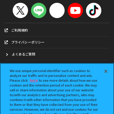
ご利用規約
プライバシーポリシー
よくあるご質問
お問合せ
We use unique personal identifier such as cookies to
analyze our traffic and to personalize content and ads.
ガシャポンどこ？
Please click
here
to see more details about how we use
cookies and the retention period of each cookie. We may
sell or share information about your use of our website
アンケート
to/with our analytics and advertising partners, who may
combine it with other information that you have provided
ウェブアクセシビリティ方針
to them or that they have collected from your use of their
services. However, we do not set and use cookies for our
Do Not Sell or Share My Personal Information