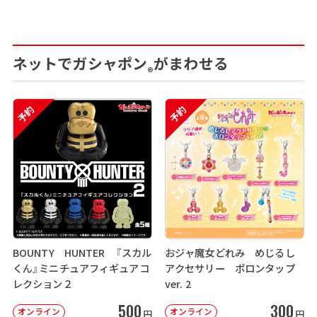
ネットでガシャポン
がまわせる
®
予約
予約
BOUNTY HUNTER 『スカル
おジャ魔女どれみ めじるし
くん』ミニチュアフィギュアコ
アクセサリー ポロンタップ
レクション２
ver. 2
500
300
オンライン
オンライン
円
円