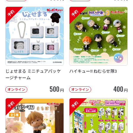
予約
予約
じょせまる ミニチュアパッケ
ハイキュー!! ねむらせ隊3
ージチャーム
500
400
オンライン
オンライン
円
円
予約
予約