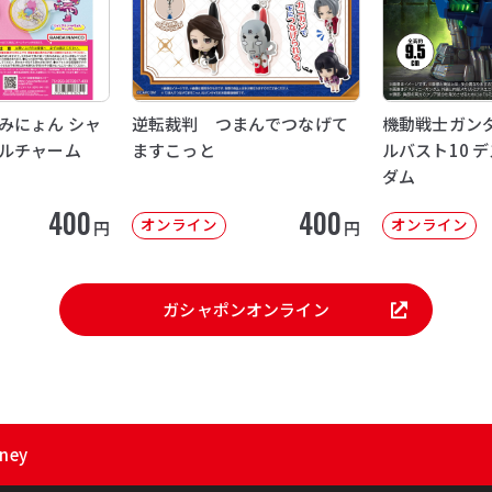
みにょん シャ
逆転裁判 つまんでつなげて
機動戦士ガンダ
ルチャーム
ますこっと
ルバスト10 
ダム
400
400
オンライン
オンライン
円
円
ガシャポンオンライン
ney