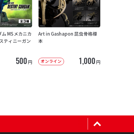
ム MSメカニカ
Art in Gashapon 昆虫骨格標
デスティニーガン
本
500
1,000
オンライン
円
円