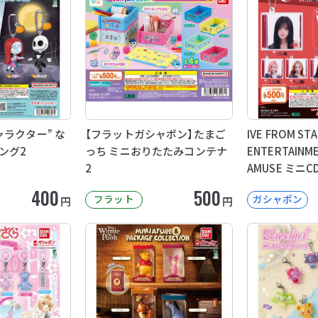
ラクター” な
【フラットガシャポン】たまご
IVE FROM STA
ング2
っち ミニおりたたみコンテナ
ENTERTAINME
2
AMUSE ミニ
400
500
フラット
ガシャポン
円
円