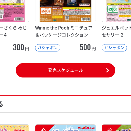
ーさくら めじ
Winnie the Pooh ミニチュア
ジュエルペット
ー4
＆パッケージコレクション
セサリー２
300
500
ガシャポン
ガシャポン
円
円
発売スケジュール
る