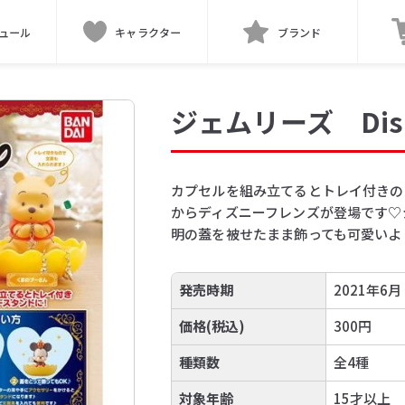
ュール
キャラクター
ブランド
ジェムリーズ Dis
カプセルを組み立てるとトレイ付きの
からディズニーフレンズが登場です♡
明の蓋を被せたまま飾っても可愛いよ
発売時期
2021年6月
価格(税込)
300円
種類数
全4種
対象年齢
15才以上