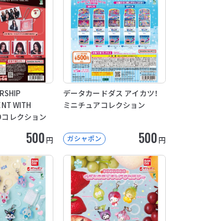
RSHIP
データカードダス アイカツ！
NT WITH
ミニチュアコレクション
CDコレクション
500
500
ガシャポン
円
円