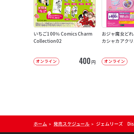
いちご100％ Comics Charm
おジャ魔女どれ
Collection02
カシャカアクリ
400
オンライン
オンライン
円
ホーム
発売スケジュール
ジェムリーズ Dis
>
>