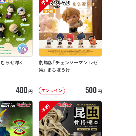
予約
ねむらせ隊3
劇場版『チェンソーマン レゼ
篇』 まちぼうけ
400
500
オンライン
円
円
予約