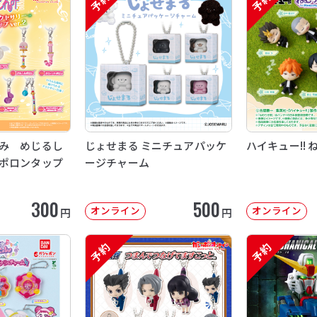
予約
予約
み めじるし
じょせまる ミニチュアパッケ
ハイキュー!! 
ポロンタップ
ージチャーム
300
500
オンライン
オンライン
円
円
予約
予約