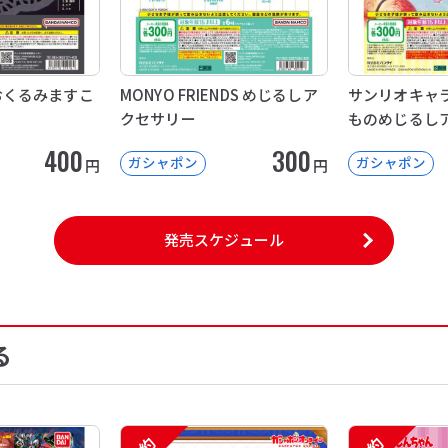
E おくるみますこ
MONYO FRIENDS めじるしア
サンリオキャラ
クセサリー
ものめじるし
400
300
ガシャポン
ガシャポン
円
円
発売スケジュール
る