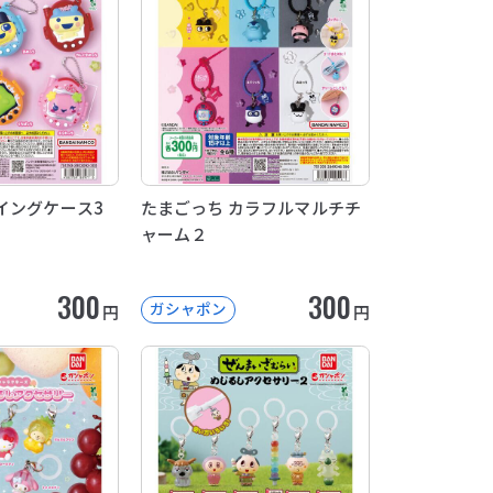
イングケース3
たまごっち カラフルマルチチ
ャーム２
300
300
ガシャポン
円
円