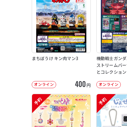
まちぼうけ キン肉マン3
機動戦士ガンダム 
ストリームバー
とコレクション
400
オンライン
オンライン
円
予約
予約