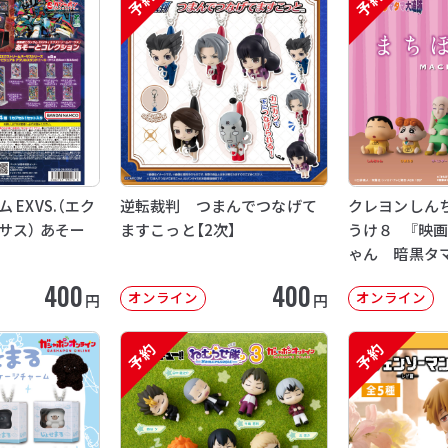
予約
予約
EXVS.（エク
逆転裁判 つまんでつなげて
クレヨンしん
サス） あそー
ますこっと【2次】
うけ８ 『映
ゃん 暗黒タ
【2次：2026年
400
400
オンライン
オンライン
円
円
予約
予約