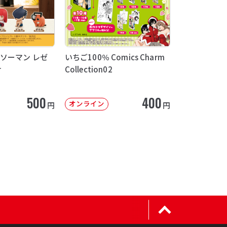
ソーマン レゼ
いちご100％ Comics Charm
け
Collection02
500
400
オンライン
円
円