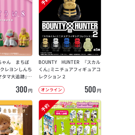
予約
ちゃん まちぼ
BOUNTY HUNTER 『スカル
画クレヨンしんち
くん』ミニチュアフィギュアコ
マタマ大追跡』
レクション２
12月発送】
300
500
オンライン
円
円
予約