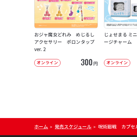
おジャ魔女どれみ めじるし
じょせまる ミ
アクセサリー ポロンタップ
ージチャーム
ver. 2
300
オンライン
オンライン
円
ホーム
発売スケジュール
呪術廻戦 カプセ
>
>