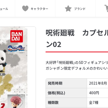
ュール
キャラクター
ブランド
呪術廻戦 カプセ
ン02
大好評「呪術廻戦」のSDフィギュアシ
ガシャポン限定デフォルメのかわいい
発売時期
2021年8月
価格(税込)
400円
種類数
全7種