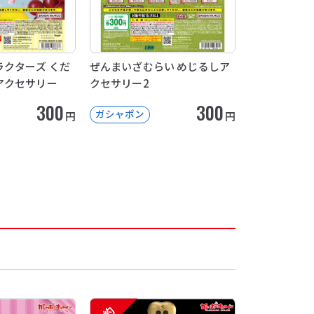
クターズ くだ
ぜんまいざむらい めじるしア
アクセサリー
クセサリー2
300
300
ガシャポン
円
円