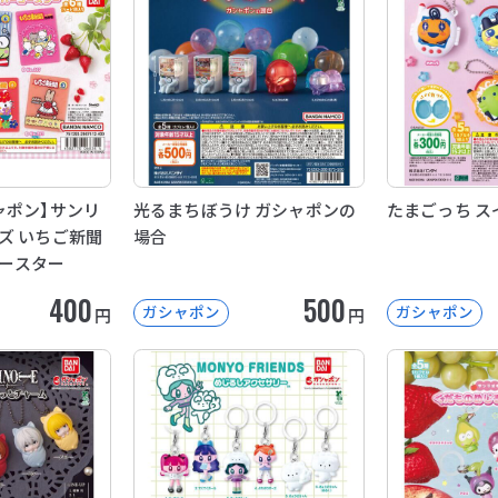
ャポン】サンリ
光るまちぼうけ ガシャポンの
たまごっち ス
ズ いちご新聞
場合
ースター
400
500
ガシャポン
ガシャポン
円
円